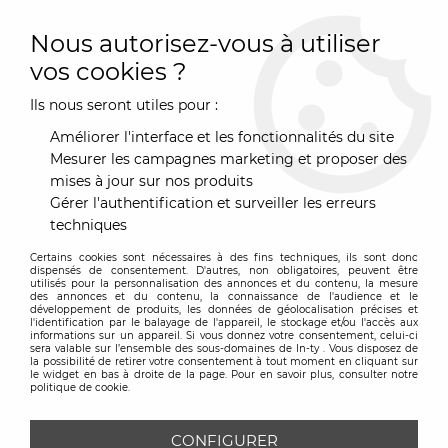
0
Nous autorisez-vous à utiliser
vos cookies ?
Ils nous seront utiles pour :
Accueil
>
Marques
>
RS Barcelona
>
Table ronde "PLEC" - 90x32
cm - RS Barcelona
Améliorer l'interface et les fonctionnalités du site
Mesurer les campagnes marketing et proposer des
mises à jour sur nos produits
Gérer l'authentification et surveiller les erreurs
techniques
Certains cookies sont nécessaires à des fins techniques, ils sont donc
dispensés de consentement. D'autres, non obligatoires, peuvent être
utilisés pour la personnalisation des annonces et du contenu, la mesure
des annonces et du contenu, la connaissance de l'audience et le
développement de produits, les données de géolocalisation précises et
l'identification par le balayage de l'appareil, le stockage et/ou l'accès aux
informations sur un appareil. Si vous donnez votre consentement, celui-ci
sera valable sur l’ensemble des sous-domaines de In-ty . Vous disposez de
la possibilité de retirer votre consentement à tout moment en cliquant sur
le widget en bas à droite de la page. Pour en savoir plus, consulter notre
politique de cookie.
CONFIGURER