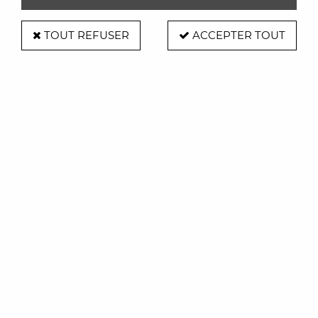
TOUT REFUSER
ACCEPTER TOUT
RS Barcelona
Table ronde "PLEC" - 90x32 cm - RS
Barcelona
Soyez le premier à donner votre avis !