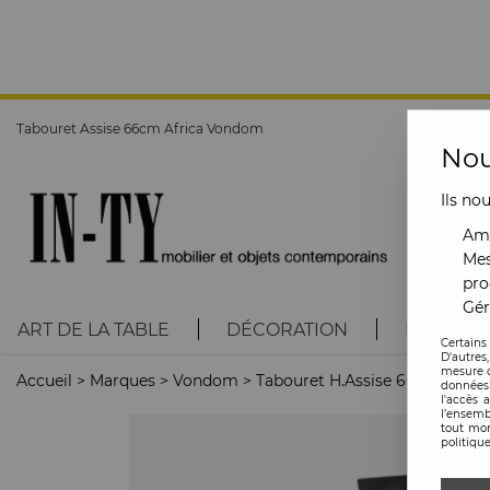
Tabouret Assise 66cm Africa Vondom
Nou
Ils no
Amé
Mes
pro
Gér
ART DE LA TABLE
DÉCORATION
LUMINAI
Certains
D'autres
mesure d
Accueil
>
Marques
>
Vondom
>
Tabouret H.Assise 66cm Afri
données 
l'accès 
l’ensemb
tout mom
politique