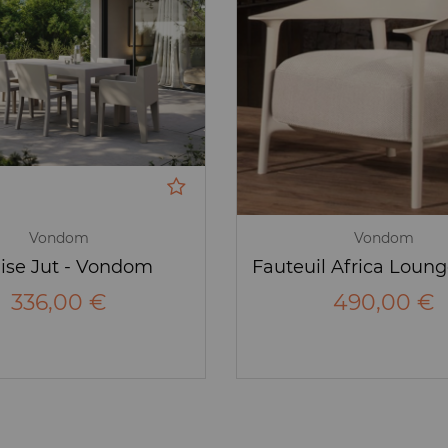
Vondom
Vondom
ise Jut - Vondom
336,00 €
490,00 €