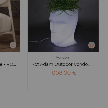
Vondom
Fauteuil Africa Lounge - VONDOM
Pot Adam Outdoor Vondom Large
1008,00 €