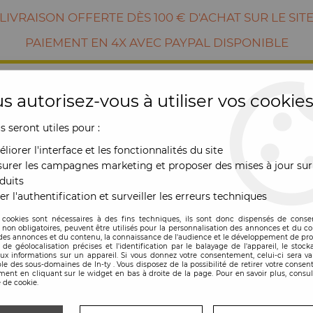
LIVRAISON OFFERTE DÈS 100 € D'ACHAT SUR LE SIT
PAIEMENT EN 4X AVEC PAYPAL DISPONIBLE
s autorisez-vous à utiliser vos cookies
us seront utiles pour :
liorer l'interface et les fonctionnalités du site
urer les campagnes marketing et proposer des mises à jour sur
duits
er l'authentification et surveiller les erreurs techniques
RE
MOBILIER
OUTDOOR
NOUVE
 cookies sont nécessaires à des fins techniques, ils sont donc dispensés de cons
, non obligatoires, peuvent être utilisés pour la personnalisation des annonces et du co
es annonces et du contenu, la connaissance de l'audience et le développement de prod
ca Vondom
de géolocalisation précises et l'identification par le balayage de l'appareil, le stock
aux informations sur un appareil. Si vous donnez votre consentement, celui-ci sera va
le des sous-domaines de In-ty . Vous disposez de la possibilité de retirer votre conse
ent en cliquant sur le widget en bas à droite de la page. Pour en savoir plus, consul
 de cookie.
Tabouret H.Assis