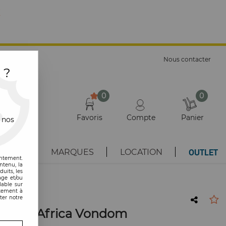
E
Nous contacter
 ?
0
0
Favoris
Compte
Panier
 nos
OUTLET
AUTÉS
MARQUES
LOCATION
entement.
ntenu, la
uits, les
age et/ou
lable sur
ntement à
ter notre
e 66cm Africa Vondom