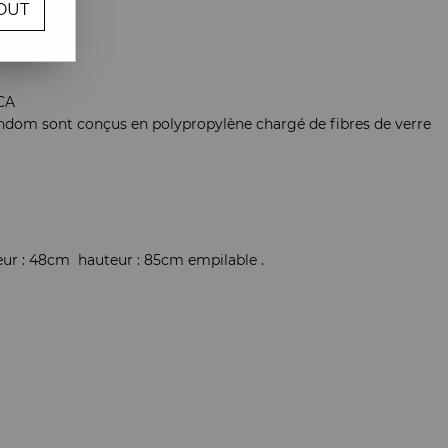
OUT
re avis !
CA
ondom sont conçus en polypropylène chargé de fibres de verre
eur : 48cm hauteur : 85cm empilable .