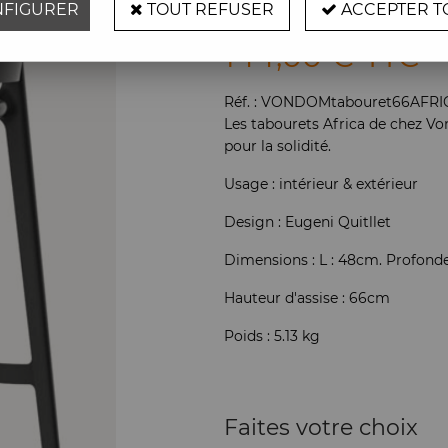
FIGURER
TOUT REFUSER
ACCEPTER T
Soyez le premier à donner vot
144
,
00
€
TTC
Réf. :
VONDOMtabouret66AFRI
Les tabourets Africa de chez V
pour la solidité.
Usage : intérieur & extérieur
Design : Eugeni Quitllet
Dimensions : L : 48cm. Profond
Hauteur d'assise : 66cm
Poids : 5.13 kg
Faites votre choix