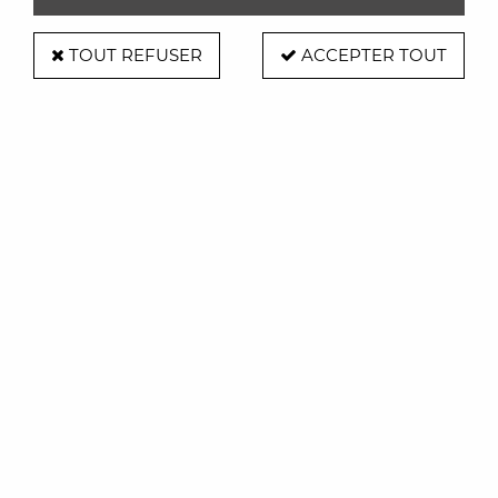
TOUT REFUSER
ACCEPTER TOUT
Tabouret Beetle - Gubi
Soyez le premier à donner votre avis !