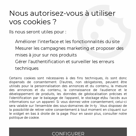
0
Nous autorisez-vous à utiliser
vos cookies ?
Ils nous seront utiles pour :
Accueil
>
Mobilier
>
Assise
>
Tabouret
>
Tabouret de bar
>
Tabouret Beetle - Gubi
Améliorer l'interface et les fonctionnalités du site
Mesurer les campagnes marketing et proposer des
Promo
-
119,70
€
mises à jour sur nos produits
Gérer l'authentification et surveiller les erreurs
techniques
Certains cookies sont nécessaires à des fins techniques, ils sont donc
dispensés de consentement. D'autres, non obligatoires, peuvent être
utilisés pour la personnalisation des annonces et du contenu, la mesure
des annonces et du contenu, la connaissance de l'audience et le
développement de produits, les données de géolocalisation précises et
l'identification par le balayage de l'appareil, le stockage et/ou l'accès aux
informations sur un appareil. Si vous donnez votre consentement, celui-ci
sera valable sur l’ensemble des sous-domaines de In-ty . Vous disposez de
la possibilité de retirer votre consentement à tout moment en cliquant sur
le widget en bas à droite de la page. Pour en savoir plus, consulter notre
politique de cookie.
CONFIGURER