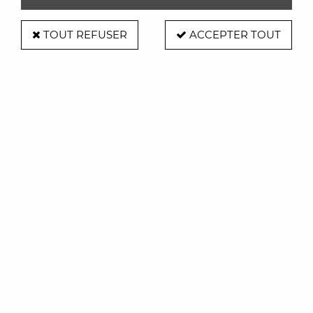
TOUT REFUSER
ACCEPTER TOUT
tabouret Officina H.65cm
Soyez le premier à donner votre avis !
462
,
00
€
TTC