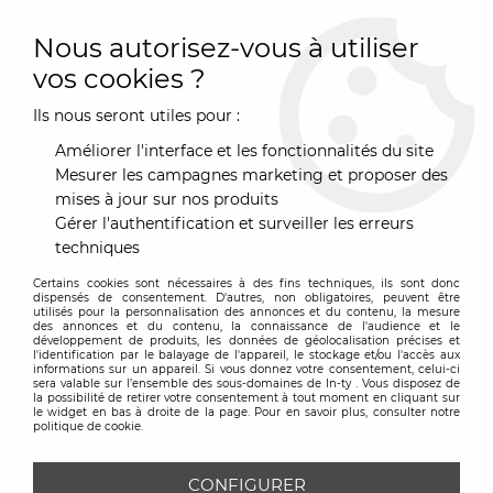
0
Nous autorisez-vous à utiliser
vos cookies ?
Ils nous seront utiles pour :
Accueil
>
Marques
>
Gangzaï
>
Vide Poche Baron Nanas -
Gangzaï
Améliorer l'interface et les fonctionnalités du site
Mesurer les campagnes marketing et proposer des
mises à jour sur nos produits
Gérer l'authentification et surveiller les erreurs
techniques
Certains cookies sont nécessaires à des fins techniques, ils sont donc
dispensés de consentement. D'autres, non obligatoires, peuvent être
utilisés pour la personnalisation des annonces et du contenu, la mesure
des annonces et du contenu, la connaissance de l'audience et le
développement de produits, les données de géolocalisation précises et
l'identification par le balayage de l'appareil, le stockage et/ou l'accès aux
informations sur un appareil. Si vous donnez votre consentement, celui-ci
sera valable sur l’ensemble des sous-domaines de In-ty . Vous disposez de
la possibilité de retirer votre consentement à tout moment en cliquant sur
le widget en bas à droite de la page. Pour en savoir plus, consulter notre
politique de cookie.
CONFIGURER