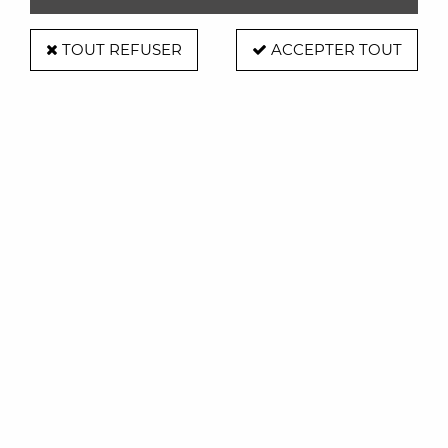
TOUT REFUSER
ACCEPTER TOUT
Gangzaï
Vide Poche Baron Nanas - Gangzaï
Soyez le premier à donner votre avis !
25
,
00
€
TTC
Réf. :
gd623
Format 10*16.5cm