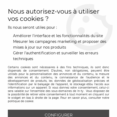
0
Nous autorisez-vous à utiliser
vos cookies ?
Ils nous seront utiles pour :
Accueil
>
Vondom
Améliorer l'interface et les fonctionnalités du site
PRODUITS DE LA MARQUE VONDOM
Mesurer les campagnes marketing et proposer des
mises à jour sur nos produits
Gérer l'authentification et surveiller les erreurs
techniques
24 articles sur
71
Certains cookies sont nécessaires à des fins techniques, ils sont donc
dispensés de consentement. D'autres, non obligatoires, peuvent être
utilisés pour la personnalisation des annonces et du contenu, la mesure
des annonces et du contenu, la connaissance de l'audience et le
VOIR LES ARTICLES PRÉCÉDENTS
développement de produits, les données de géolocalisation précises et
l'identification par le balayage de l'appareil, le stockage et/ou l'accès aux
informations sur un appareil. Si vous donnez votre consentement, celui-ci
sera valable sur l’ensemble des sous-domaines de In-ty . Vous disposez de
la possibilité de retirer votre consentement à tout moment en cliquant sur
le widget en bas à droite de la page. Pour en savoir plus, consulter notre
politique de cookie.
CONFIGURER