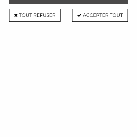
TOUT REFUSER
ACCEPTER TOUT
Vondom
Pot Torre Ø20x80 cm
168,00 €
VOIR LE PRODUIT