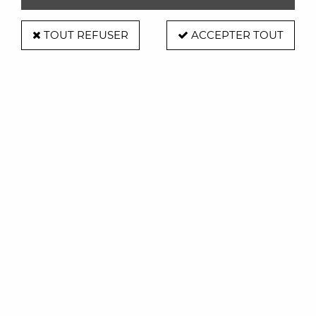
TOUT REFUSER
ACCEPTER TOUT
Bureau en verre mat laqué Gris -
Goude
Soyez le premier à donner votre avis !
2200
,
00
€
TTC
Réf. :
GOUDBURO/L/ANTHRA/ACIDE
SOLDE SUR LE MOBILIER D'EXPO