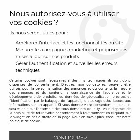
0
Nous autorisez-vous à utiliser
vos cookies ?
Ils nous seront utiles pour :
Accueil
>
Meuble sur mesure
>
Bureau
>
Bureau en verre mat
laqué Gris - Goude
Améliorer l'interface et les fonctionnalités du site
Mesurer les campagnes marketing et proposer des
mises à jour sur nos produits
Gérer l'authentification et surveiller les erreurs
techniques
Certains cookies sont nécessaires à des fins techniques, ils sont donc
dispensés de consentement. D'autres, non obligatoires, peuvent être
utilisés pour la personnalisation des annonces et du contenu, la mesure
des annonces et du contenu, la connaissance de l'audience et le
développement de produits, les données de géolocalisation précises et
l'identification par le balayage de l'appareil, le stockage et/ou l'accès aux
informations sur un appareil. Si vous donnez votre consentement, celui-ci
sera valable sur l’ensemble des sous-domaines de In-ty . Vous disposez de
la possibilité de retirer votre consentement à tout moment en cliquant sur
le widget en bas à droite de la page. Pour en savoir plus, consulter notre
politique de cookie.
CONFIGURER