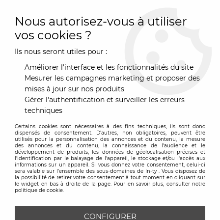
0
Nous autorisez-vous à utiliser
vos cookies ?
Ils nous seront utiles pour :
Accueil
>
Art de la Table
>
Couverts & Accessoires de tables
>
Corbeille
>
Corbeille Trinity Blanche - Alessi
Améliorer l'interface et les fonctionnalités du site
Mesurer les campagnes marketing et proposer des
mises à jour sur nos produits
Gérer l'authentification et surveiller les erreurs
techniques
Certains cookies sont nécessaires à des fins techniques, ils sont donc
dispensés de consentement. D'autres, non obligatoires, peuvent être
utilisés pour la personnalisation des annonces et du contenu, la mesure
des annonces et du contenu, la connaissance de l'audience et le
développement de produits, les données de géolocalisation précises et
l'identification par le balayage de l'appareil, le stockage et/ou l'accès aux
informations sur un appareil. Si vous donnez votre consentement, celui-ci
sera valable sur l’ensemble des sous-domaines de In-ty . Vous disposez de
la possibilité de retirer votre consentement à tout moment en cliquant sur
le widget en bas à droite de la page. Pour en savoir plus, consulter notre
politique de cookie.
CONFIGURER