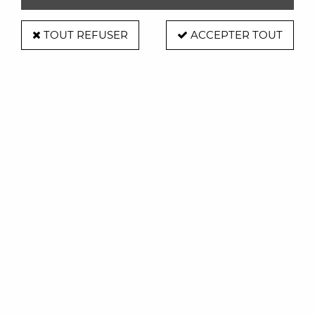
TOUT REFUSER
ACCEPTER TOUT
Corbeille Trinity Blanche - Alessi
Soyez le premier à donner votre avis !
109
,
00
€
TTC
Réf. :
ALESSIACO01W
Centre de table-corbeille en acier coloré à la résine époxyde
blanche
Design: Adam Cornish