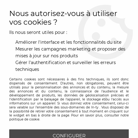
0
Nous autorisez-vous à utiliser
vos cookies ?
Ils nous seront utiles pour :
Accueil
>
Art de la Table
>
Couverts & Accessoires de tables
>
Corbeille
Améliorer l'interface et les fonctionnalités du site
CORBEILLE
Mesurer les campagnes marketing et proposer des
mises à jour sur nos produits
Gérer l'authentification et surveiller les erreurs
TRIER & FILTRER
techniques
Certains cookies sont nécessaires à des fins techniques, ils sont donc
47 articles sur
47
dispensés de consentement. D'autres, non obligatoires, peuvent être
utilisés pour la personnalisation des annonces et du contenu, la mesure
des annonces et du contenu, la connaissance de l'audience et le
développement de produits, les données de géolocalisation précises et
l'identification par le balayage de l'appareil, le stockage et/ou l'accès aux
informations sur un appareil. Si vous donnez votre consentement, celui-ci
sera valable sur l’ensemble des sous-domaines de In-ty . Vous disposez de
la possibilité de retirer votre consentement à tout moment en cliquant sur
le widget en bas à droite de la page. Pour en savoir plus, consulter notre
politique de cookie.
CONFIGURER