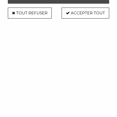
TOUT REFUSER
ACCEPTER TOUT
Donkey
Corbeille saladier Ballon de basket
diam.:27cm - Donkey
69,90 €
ACHAT RAPIDE