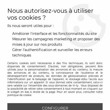
0
Nous autorisez-vous à utiliser
vos cookies ?
Ils nous seront utiles pour :
Accueil
>
Designers
>
Alessandro Mendini
Améliorer l'interface et les fonctionnalités du site
ALESSANDRO MENDINI
Mesurer les campagnes marketing et proposer des
mises à jour sur nos produits
Gérer l'authentification et surveiller les erreurs
techniques
TRIER & FILTRER
Certains cookies sont nécessaires à des fins techniques, ils sont donc
dispensés de consentement. D'autres, non obligatoires, peuvent être
utilisés pour la personnalisation des annonces et du contenu, la mesure
des annonces et du contenu, la connaissance de l'audience et le
Aucune correspondance trouvée
développement de produits, les données de géolocalisation précises et
l'identification par le balayage de l'appareil, le stockage et/ou l'accès aux
informations sur un appareil. Si vous donnez votre consentement, celui-ci
sera valable sur l’ensemble des sous-domaines de In-ty . Vous disposez de
la possibilité de retirer votre consentement à tout moment en cliquant sur
le widget en bas à droite de la page. Pour en savoir plus, consulter notre
politique de cookie.
CONFIGURER