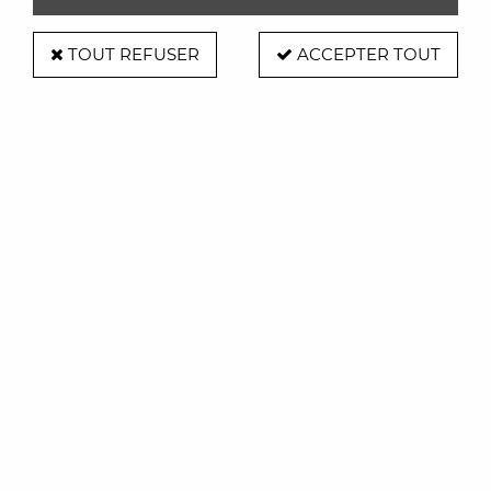
Inscrivez-vous à notre
Newsletter
TOUT REFUSER
ACCEPTER TOUT
pour être informés de nos
dernières nouveautés
Disponible au
02 99 54 84 25
Du mardi au samedi
de 10h à 12h et de 14h à 19h