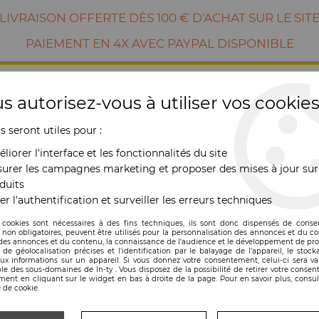
LIVRAISON OFFERTE DÈS 100 € D'ACHAT SUR LE SIT
PAIEMENT EN 4X AVEC PAYPAL DISPONIBLE
s autorisez-vous à utiliser vos cookies
us seront utiles pour :
liorer l'interface et les fonctionnalités du site
urer les campagnes marketing et proposer des mises à jour sur
duits
er l'authentification et surveiller les erreurs techniques
RE
MOBILIER
OUTDOOR
NOUVE
 cookies sont nécessaires à des fins techniques, ils sont donc dispensés de cons
, non obligatoires, peuvent être utilisés pour la personnalisation des annonces et du co
es annonces et du contenu, la connaissance de l'audience et le développement de prod
de géolocalisation précises et l'identification par le balayage de l'appareil, le stock
aux informations sur un appareil. Si vous donnez votre consentement, celui-ci sera va
le des sous-domaines de In-ty . Vous disposez de la possibilité de retirer votre conse
ent en cliquant sur le widget en bas à droite de la page. Pour en savoir plus, consul
 de cookie.