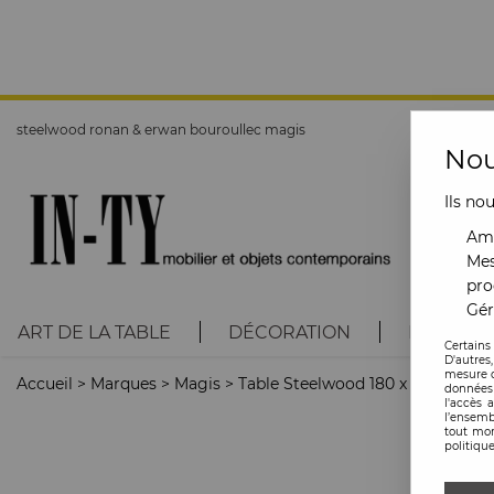
steelwood ronan & erwan bouroullec magis
Nou
Ils no
Amé
Mes
pro
Gér
ART DE LA TABLE
DÉCORATION
LUMINAI
Certains
D'autres
mesure d
Accueil
>
Marques
>
Magis
>
Table Steelwood 180 x 90 cm
données 
l'accès 
l’ensemb
tout mom
politique