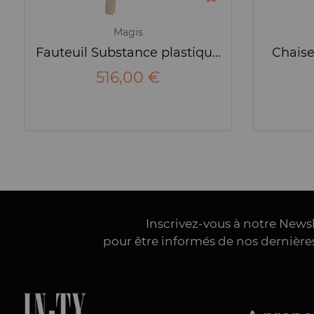
Magis
Fauteuil Substance plastique & pieds bois
Chaise
516,00 €
Inscrivez-vous à notre News
pour être informés de nos dernièr