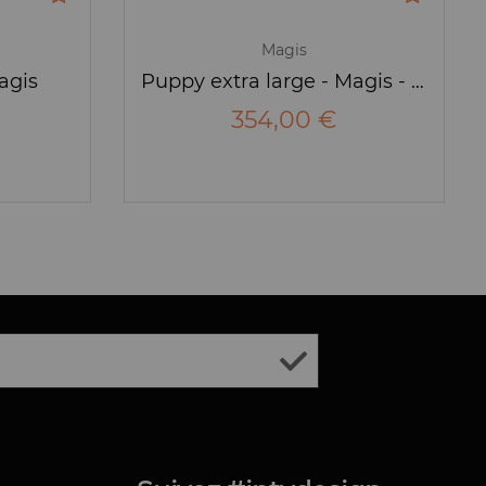
Magis
agis
Puppy extra large - Magis - Me TOO
354,00 €