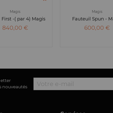
Magis
Magis
 First -( par 4) Magis
Fauteuil Spun - M
840,00 €
600,00 €
letter
es nouveautés