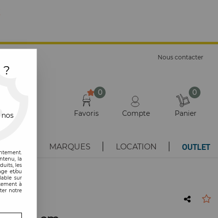
E
Nous contacter
 ?
0
0
Favoris
Compte
Panier
 nos
OUTLET
AUTÉS
MARQUES
LOCATION
entement.
ntenu, la
uits, les
age et/ou
lable sur
ntement à
ter notre