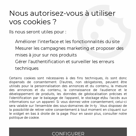
0
Nous autorisez-vous à utiliser
vos cookies ?
Ils nous seront utiles pour :
Accueil
>
Mobilier
>
Assise
>
Tabouret
>
Tabouret de bar
>
Tabouret Bombo hauteur 61/85 cm
Améliorer l'interface et les fonctionnalités du site
Mesurer les campagnes marketing et proposer des
mises à jour sur nos produits
Gérer l'authentification et surveiller les erreurs
techniques
Certains cookies sont nécessaires à des fins techniques, ils sont donc
dispensés de consentement. D'autres, non obligatoires, peuvent être
utilisés pour la personnalisation des annonces et du contenu, la mesure
des annonces et du contenu, la connaissance de l'audience et le
développement de produits, les données de géolocalisation précises et
l'identification par le balayage de l'appareil, le stockage et/ou l'accès aux
informations sur un appareil. Si vous donnez votre consentement, celui-ci
sera valable sur l’ensemble des sous-domaines de In-ty . Vous disposez de
la possibilité de retirer votre consentement à tout moment en cliquant sur
le widget en bas à droite de la page. Pour en savoir plus, consulter notre
politique de cookie.
CONFIGURER