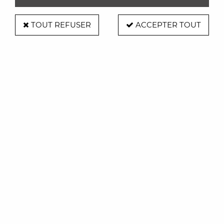
TOUT REFUSER
ACCEPTER TOUT
Tabouret Bombo hauteur 61/85 cm
Soyez le premier à donner votre avis !
708
,
00
€
TTC