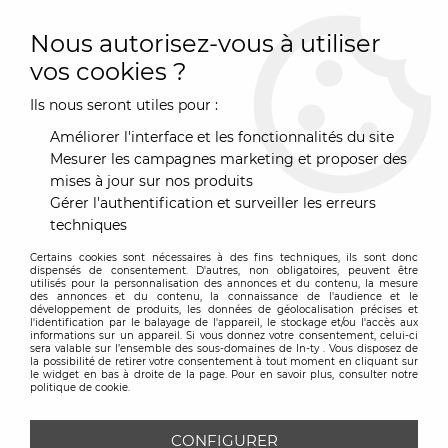
0
Nous autorisez-vous à utiliser
vos cookies ?
Ils nous seront utiles pour :
Accueil
>
Art de la Table
>
Café & Thé
>
Cafetière
Améliorer l'interface et les fonctionnalités du site
CAFETIÈRE
Mesurer les campagnes marketing et proposer des
mises à jour sur nos produits
Gérer l'authentification et surveiller les erreurs
TRIER & FILTRER
techniques
Certains cookies sont nécessaires à des fins techniques, ils sont donc
38 articles sur
38
dispensés de consentement. D'autres, non obligatoires, peuvent être
utilisés pour la personnalisation des annonces et du contenu, la mesure
des annonces et du contenu, la connaissance de l'audience et le
développement de produits, les données de géolocalisation précises et
l'identification par le balayage de l'appareil, le stockage et/ou l'accès aux
informations sur un appareil. Si vous donnez votre consentement, celui-ci
sera valable sur l’ensemble des sous-domaines de In-ty . Vous disposez de
la possibilité de retirer votre consentement à tout moment en cliquant sur
le widget en bas à droite de la page. Pour en savoir plus, consulter notre
politique de cookie.
CONFIGURER