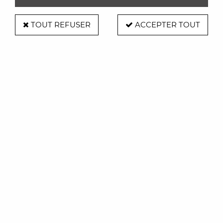
TOUT REFUSER
ACCEPTER TOUT
Alessi
Cafetière italienne - Vite 6 tasses
Terracotta Alessi
115,00 €
ACHAT RAPIDE