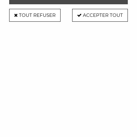
TOUT REFUSER
ACCEPTER TOUT
Cafetière italienne - Moka 1 Tasse
Alessi
Soyez le premier à donner votre avis !
35
,
00
€
TTC