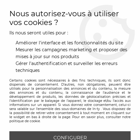
0
Nous autorisez-vous à utiliser
vos cookies ?
Ils nous seront utiles pour :
Accueil
>
Art de la Table
>
Café & Thé
>
Cafetière
>
Cafetière
italienne - Moka 1 Tasse Alessi
Améliorer l'interface et les fonctionnalités du site
Mesurer les campagnes marketing et proposer des
mises à jour sur nos produits
Gérer l'authentification et surveiller les erreurs
techniques
Certains cookies sont nécessaires à des fins techniques, ils sont donc
dispensés de consentement. D'autres, non obligatoires, peuvent être
utilisés pour la personnalisation des annonces et du contenu, la mesure
des annonces et du contenu, la connaissance de l'audience et le
développement de produits, les données de géolocalisation précises et
l'identification par le balayage de l'appareil, le stockage et/ou l'accès aux
informations sur un appareil. Si vous donnez votre consentement, celui-ci
sera valable sur l’ensemble des sous-domaines de In-ty . Vous disposez de
la possibilité de retirer votre consentement à tout moment en cliquant sur
le widget en bas à droite de la page. Pour en savoir plus, consulter notre
politique de cookie.
CONFIGURER