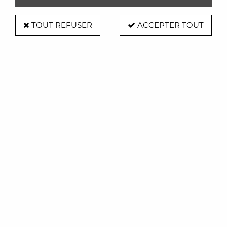
TOUT REFUSER
ACCEPTER TOUT
Deejo
Couteau Manche bois corail - Dragon -
Deejo
69,00 €
ACHAT RAPIDE