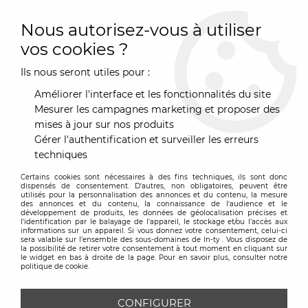
0
Nous autorisez-vous à utiliser
vos cookies ?
Ils nous seront utiles pour :
Accueil
>
Art de la Table
>
Couverts & Accessoires de tables
>
Couverts / Couteaux
Améliorer l'interface et les fonctionnalités du site
COUVERTS / COUTEAUX
Mesurer les campagnes marketing et proposer des
mises à jour sur nos produits
Gérer l'authentification et surveiller les erreurs
TRIER & FILTRER
techniques
Certains cookies sont nécessaires à des fins techniques, ils sont donc
17 articles sur
17
dispensés de consentement. D'autres, non obligatoires, peuvent être
utilisés pour la personnalisation des annonces et du contenu, la mesure
des annonces et du contenu, la connaissance de l'audience et le
développement de produits, les données de géolocalisation précises et
l'identification par le balayage de l'appareil, le stockage et/ou l'accès aux
informations sur un appareil. Si vous donnez votre consentement, celui-ci
sera valable sur l’ensemble des sous-domaines de In-ty . Vous disposez de
la possibilité de retirer votre consentement à tout moment en cliquant sur
le widget en bas à droite de la page. Pour en savoir plus, consulter notre
politique de cookie.
CONFIGURER