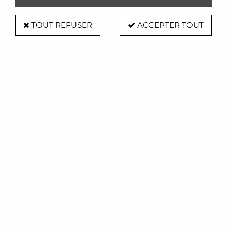
TOUT REFUSER
ACCEPTER TOUT
Kikkerland
Econome - éplucheur Peel - Kikkerland
14,90 €
ACHAT RAPIDE