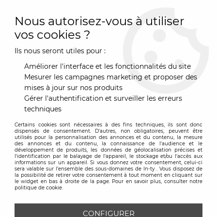
0
Nous autorisez-vous à utiliser
vos cookies ?
Ils nous seront utiles pour :
Accueil
>
Art de la Table
>
Cuisine & Préparation
>
Accessoires de cuisine
Améliorer l'interface et les fonctionnalités du site
ACCESSOIRES DE CUISINE
Mesurer les campagnes marketing et proposer des
mises à jour sur nos produits
Gérer l'authentification et surveiller les erreurs
TRIER & FILTRER
techniques
Certains cookies sont nécessaires à des fins techniques, ils sont donc
60 articles sur
63
dispensés de consentement. D'autres, non obligatoires, peuvent être
utilisés pour la personnalisation des annonces et du contenu, la mesure
des annonces et du contenu, la connaissance de l'audience et le
développement de produits, les données de géolocalisation précises et
l'identification par le balayage de l'appareil, le stockage et/ou l'accès aux
informations sur un appareil. Si vous donnez votre consentement, celui-ci
sera valable sur l’ensemble des sous-domaines de In-ty . Vous disposez de
la possibilité de retirer votre consentement à tout moment en cliquant sur
le widget en bas à droite de la page. Pour en savoir plus, consulter notre
politique de cookie.
CONFIGURER