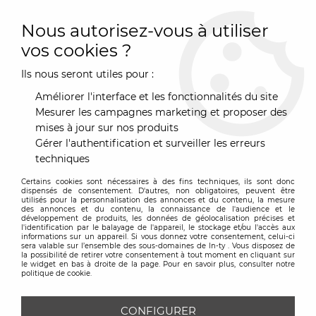
0
Nous autorisez-vous à utiliser
vos cookies ?
Ils nous seront utiles pour :
Accueil
>
Art de la Table
>
Cuisine & Préparation
>
Rape à fromage
Améliorer l'interface et les fonctionnalités du site
RAPE À FROMAGE
Mesurer les campagnes marketing et proposer des
mises à jour sur nos produits
Gérer l'authentification et surveiller les erreurs
TRIER & FILTRER
techniques
Certains cookies sont nécessaires à des fins techniques, ils sont donc
5 articles sur
5
dispensés de consentement. D'autres, non obligatoires, peuvent être
utilisés pour la personnalisation des annonces et du contenu, la mesure
des annonces et du contenu, la connaissance de l'audience et le
développement de produits, les données de géolocalisation précises et
l'identification par le balayage de l'appareil, le stockage et/ou l'accès aux
informations sur un appareil. Si vous donnez votre consentement, celui-ci
sera valable sur l’ensemble des sous-domaines de In-ty . Vous disposez de
la possibilité de retirer votre consentement à tout moment en cliquant sur
le widget en bas à droite de la page. Pour en savoir plus, consulter notre
politique de cookie.
CONFIGURER