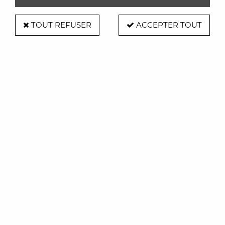
TOUT REFUSER
ACCEPTER TOUT
Alessi
Râpe à fromage Parmenide rouge -
Alessi
18,00 €
ACHAT RAPIDE