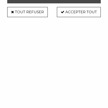
TOUT REFUSER
ACCEPTER TOUT
Canapé Jenny 3p - SITS
Soyez le premier à donner votre avis !
3195
,
00
€
TTC