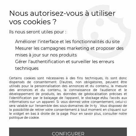
0
Nous autorisez-vous à utiliser
vos cookies ?
Ils nous seront utiles pour :
Accueil
>
Mobilier
>
Assise
>
Canapé
>
Canapé Jenny 3p - SITS
Améliorer l'interface et les fonctionnalités du site
Mesurer les campagnes marketing et proposer des
mises à jour sur nos produits
Gérer l'authentification et surveiller les erreurs
techniques
Certains cookies sont nécessaires à des fins techniques, ils sont donc
dispensés de consentement. D'autres, non obligatoires, peuvent être
utilisés pour la personnalisation des annonces et du contenu, la mesure
des annonces et du contenu, la connaissance de l'audience et le
développement de produits, les données de géolocalisation précises et
l'identification par le balayage de l'appareil, le stockage et/ou l'accès aux
informations sur un appareil. Si vous donnez votre consentement, celui-ci
sera valable sur l’ensemble des sous-domaines de In-ty . Vous disposez de
la possibilité de retirer votre consentement à tout moment en cliquant sur
le widget en bas à droite de la page. Pour en savoir plus, consulter notre
politique de cookie.
CONFIGURER