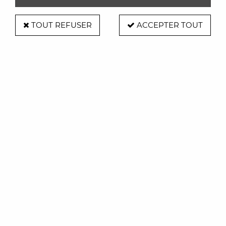
TOUT REFUSER
ACCEPTER TOUT
Canapé lit Henry - SITS
Soyez le premier à donner votre avis !
2866
,
00
€
TTC