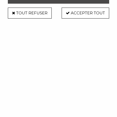
TOUT REFUSER
ACCEPTER TOUT
Epluche agrumes Apostrophe -
Alessi
Soyez le premier à donner votre avis !
28
,
00
€
TTC