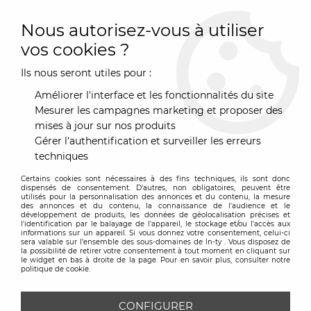
0
Nous autorisez-vous à utiliser
vos cookies ?
Ils nous seront utiles pour :
Accueil
>
Marques
>
Alessi
>
Epluche agrumes Apostrophe -
Alessi
Améliorer l'interface et les fonctionnalités du site
Mesurer les campagnes marketing et proposer des
mises à jour sur nos produits
Gérer l'authentification et surveiller les erreurs
techniques
Certains cookies sont nécessaires à des fins techniques, ils sont donc
dispensés de consentement. D'autres, non obligatoires, peuvent être
utilisés pour la personnalisation des annonces et du contenu, la mesure
des annonces et du contenu, la connaissance de l'audience et le
développement de produits, les données de géolocalisation précises et
l'identification par le balayage de l'appareil, le stockage et/ou l'accès aux
informations sur un appareil. Si vous donnez votre consentement, celui-ci
sera valable sur l’ensemble des sous-domaines de In-ty . Vous disposez de
la possibilité de retirer votre consentement à tout moment en cliquant sur
le widget en bas à droite de la page. Pour en savoir plus, consulter notre
politique de cookie.
CONFIGURER