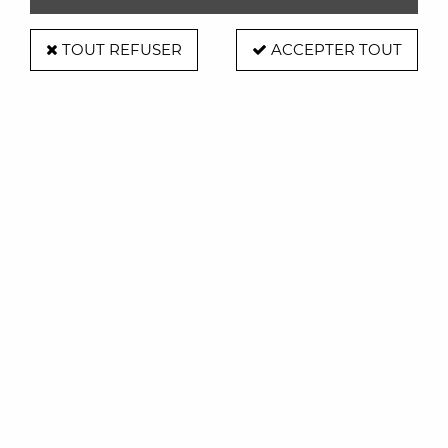
TOUT REFUSER
ACCEPTER TOUT
Fauteuil de bureau AAC15 pieds alu
tissu - Hay
Soyez le premier à donner votre avis !
645
,
00
€
TTC
Réf. :
AR0005133_copie
Dimensions
: H77 x L51 x L52cm