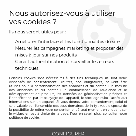
0
Nous autorisez-vous à utiliser
vos cookies ?
Ils nous seront utiles pour :
Accueil
>
Marques
>
Hay
>
Fauteuil de bureau AAC15 pieds alu
tissu - Hay
Améliorer l'interface et les fonctionnalités du site
Mesurer les campagnes marketing et proposer des
mises à jour sur nos produits
Gérer l'authentification et surveiller les erreurs
techniques
Certains cookies sont nécessaires à des fins techniques, ils sont donc
dispensés de consentement. D'autres, non obligatoires, peuvent être
utilisés pour la personnalisation des annonces et du contenu, la mesure
des annonces et du contenu, la connaissance de l'audience et le
développement de produits, les données de géolocalisation précises et
l'identification par le balayage de l'appareil, le stockage et/ou l'accès aux
informations sur un appareil. Si vous donnez votre consentement, celui-ci
sera valable sur l’ensemble des sous-domaines de In-ty . Vous disposez de
la possibilité de retirer votre consentement à tout moment en cliquant sur
le widget en bas à droite de la page. Pour en savoir plus, consulter notre
politique de cookie.
CONFIGURER