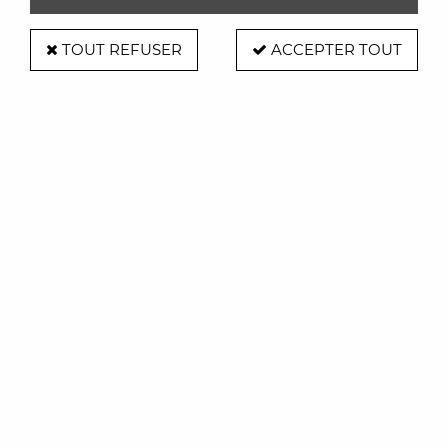
TOUT REFUSER
ACCEPTER TOUT
Fauteuil de bureau AAC52 - Hay
Soyez le premier à donner votre avis !
769
,
00
€
TTC
Réf. :
AR0005134
Dimensions
: H87 x L69 x L69
Matière
: Cadre en aluminium enduit de poudre noire /