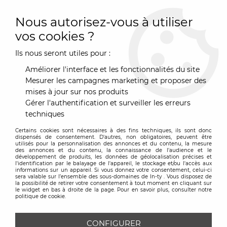
0
Nous autorisez-vous à utiliser
vos cookies ?
Ils nous seront utiles pour :
Accueil
>
Marques
>
Hay
>
Fauteuil de bureau AAC52 - Hay
Améliorer l'interface et les fonctionnalités du site
Mesurer les campagnes marketing et proposer des
mises à jour sur nos produits
Gérer l'authentification et surveiller les erreurs
techniques
Certains cookies sont nécessaires à des fins techniques, ils sont donc
dispensés de consentement. D'autres, non obligatoires, peuvent être
utilisés pour la personnalisation des annonces et du contenu, la mesure
des annonces et du contenu, la connaissance de l'audience et le
développement de produits, les données de géolocalisation précises et
l'identification par le balayage de l'appareil, le stockage et/ou l'accès aux
informations sur un appareil. Si vous donnez votre consentement, celui-ci
sera valable sur l’ensemble des sous-domaines de In-ty . Vous disposez de
la possibilité de retirer votre consentement à tout moment en cliquant sur
le widget en bas à droite de la page. Pour en savoir plus, consulter notre
politique de cookie.
CONFIGURER