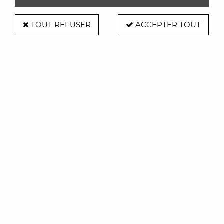
TOUT REFUSER
ACCEPTER TOUT
Lampadaire Phantom - Normann
Copenhagen
Soyez le premier à donner votre avis !