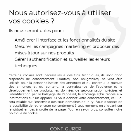
0
Nous autorisez-vous à utiliser
vos cookies ?
Ils nous seront utiles pour :
Accueil
>
Luminaire
>
Lampadaire
>
Lampadaire Phantom -
Normann Copenhagen
Améliorer l'interface et les fonctionnalités du site
Mesurer les campagnes marketing et proposer des
mises à jour sur nos produits
Gérer l'authentification et surveiller les erreurs
techniques
Certains cookies sont nécessaires à des fins techniques, ils sont donc
dispensés de consentement. D'autres, non obligatoires, peuvent être
utilisés pour la personnalisation des annonces et du contenu, la mesure
des annonces et du contenu, la connaissance de l'audience et le
développement de produits, les données de géolocalisation précises et
l'identification par le balayage de l'appareil, le stockage et/ou l'accès aux
informations sur un appareil. Si vous donnez votre consentement, celui-ci
sera valable sur l’ensemble des sous-domaines de In-ty . Vous disposez de
la possibilité de retirer votre consentement à tout moment en cliquant sur
le widget en bas à droite de la page. Pour en savoir plus, consulter notre
politique de cookie.
CONFIGURER