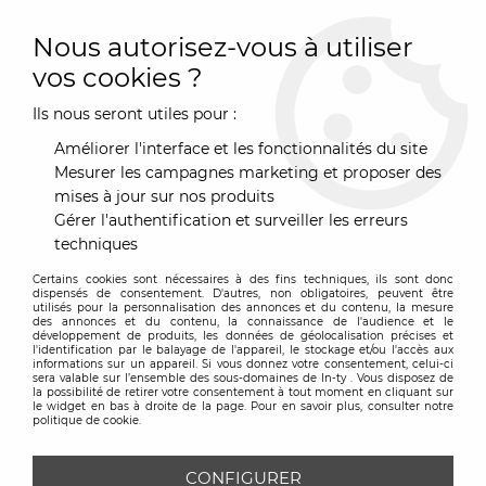
0
Nous autorisez-vous à utiliser
vos cookies ?
Ils nous seront utiles pour :
Accueil
>
Luminaire
>
Lampadaire
>
Lampadaire Vertigo Nova -
Petite Friture
Améliorer l'interface et les fonctionnalités du site
Mesurer les campagnes marketing et proposer des
mises à jour sur nos produits
Gérer l'authentification et surveiller les erreurs
techniques
Certains cookies sont nécessaires à des fins techniques, ils sont donc
dispensés de consentement. D'autres, non obligatoires, peuvent être
utilisés pour la personnalisation des annonces et du contenu, la mesure
des annonces et du contenu, la connaissance de l'audience et le
développement de produits, les données de géolocalisation précises et
l'identification par le balayage de l'appareil, le stockage et/ou l'accès aux
informations sur un appareil. Si vous donnez votre consentement, celui-ci
sera valable sur l’ensemble des sous-domaines de In-ty . Vous disposez de
la possibilité de retirer votre consentement à tout moment en cliquant sur
le widget en bas à droite de la page. Pour en savoir plus, consulter notre
politique de cookie.
CONFIGURER