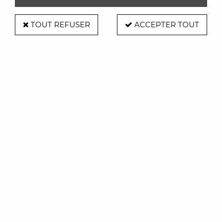
TOUT REFUSER
ACCEPTER TOUT
Lampadaire Vertigo Nova - Petite
Friture
Soyez le premier à donner votre avis !