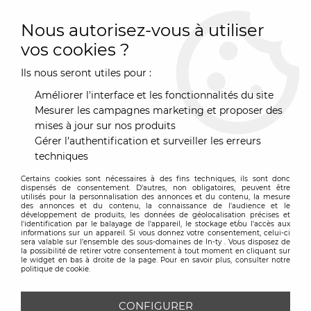
0
Nous autorisez-vous à utiliser
vos cookies ?
Ils nous seront utiles pour :
Accueil
>
Mobilier
>
Mobilier
>
Console
Améliorer l'interface et les fonctionnalités du site
CONSOLE
Mesurer les campagnes marketing et proposer des
mises à jour sur nos produits
Gérer l'authentification et surveiller les erreurs
techniques
TRIER & FILTRER
Certains cookies sont nécessaires à des fins techniques, ils sont donc
dispensés de consentement. D'autres, non obligatoires, peuvent être
utilisés pour la personnalisation des annonces et du contenu, la mesure
des annonces et du contenu, la connaissance de l'audience et le
34 articles sur
34
développement de produits, les données de géolocalisation précises et
l'identification par le balayage de l'appareil, le stockage et/ou l'accès aux
informations sur un appareil. Si vous donnez votre consentement, celui-ci
sera valable sur l’ensemble des sous-domaines de In-ty . Vous disposez de
la possibilité de retirer votre consentement à tout moment en cliquant sur
le widget en bas à droite de la page. Pour en savoir plus, consulter notre
politique de cookie.
CONFIGURER