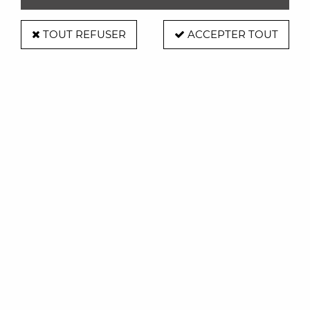
TOUT REFUSER
ACCEPTER TOUT
Console chantilly - Atelier Percheron
770,00 €
ACHAT RAPIDE