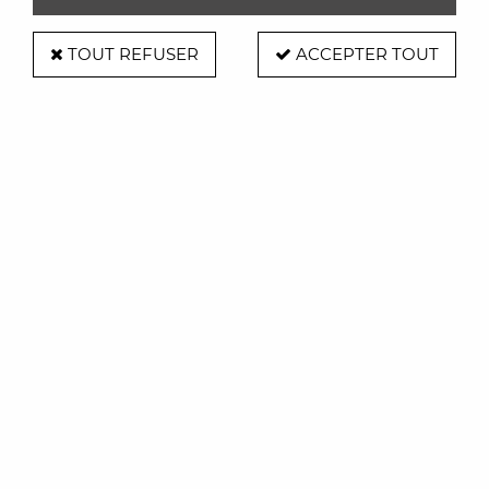
TOUT REFUSER
ACCEPTER TOUT
Patère Buddy Umbra
Soyez le premier à donner votre avis !
19
,
90
€
TTC