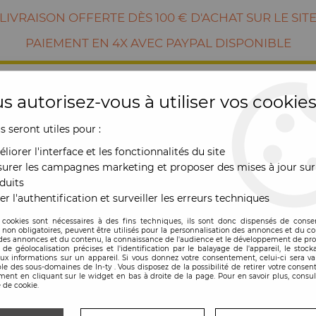
LIVRAISON OFFERTE DÈS 100 € D'ACHAT SUR LE SIT
PAIEMENT EN 4X AVEC PAYPAL DISPONIBLE
s autorisez-vous à utiliser vos cookies
us seront utiles pour :
liorer l'interface et les fonctionnalités du site
urer les campagnes marketing et proposer des mises à jour sur
duits
er l'authentification et surveiller les erreurs techniques
RE
MOBILIER
OUTDOOR
NOUVE
 cookies sont nécessaires à des fins techniques, ils sont donc dispensés de cons
, non obligatoires, peuvent être utilisés pour la personnalisation des annonces et du co
es annonces et du contenu, la connaissance de l'audience et le développement de prod
oat rack Bois - Umbra
de géolocalisation précises et l'identification par le balayage de l'appareil, le stock
aux informations sur un appareil. Si vous donnez votre consentement, celui-ci sera va
le des sous-domaines de In-ty . Vous disposez de la possibilité de retirer votre conse
ent en cliquant sur le widget en bas à droite de la page. Pour en savoir plus, consul
 de cookie.