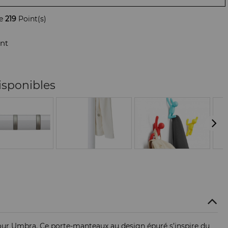
de
219
Point(s)
nt
isponibles
pour Umbra. Ce porte-manteaux au design épuré s’inspire du