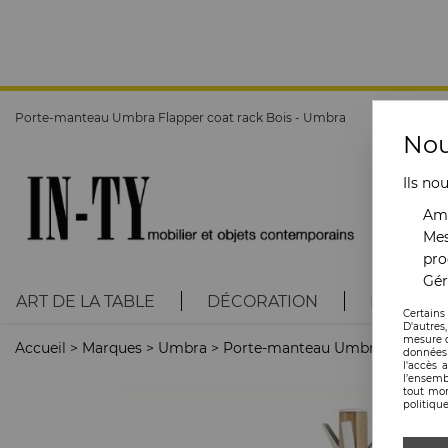
Porte-manteau Umbra Flapper coat rack Bois - Umbra
Nou
Ils no
Amé
Mes
pro
Gér
ART DE LA TABLE
DÉCORATION
LUMINAI
Certains
D'autres
mesure d
Accueil
>
Marques
>
Umbra
>
Porte-manteau Umbra Flapper c
données 
l'accès 
l’ensemb
tout mom
politique