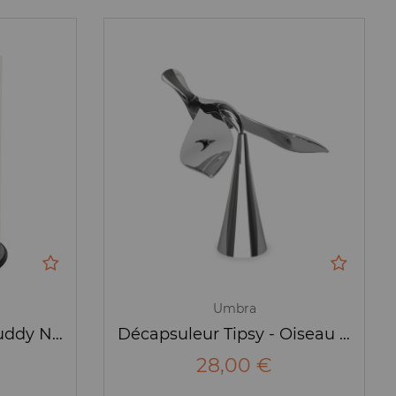
Umbra
Porte essuie-tout - Buddy Noir - Umbra
Décapsuleur Tipsy - Oiseau - Umbra
28,00 €