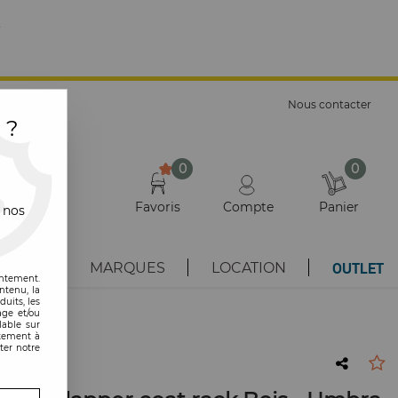
E
Nous contacter
 ?
0
0
Favoris
Compte
Panier
 nos
OUTLET
AUTÉS
MARQUES
LOCATION
entement.
ntenu, la
uits, les
age et/ou
lable sur
ntement à
ter notre