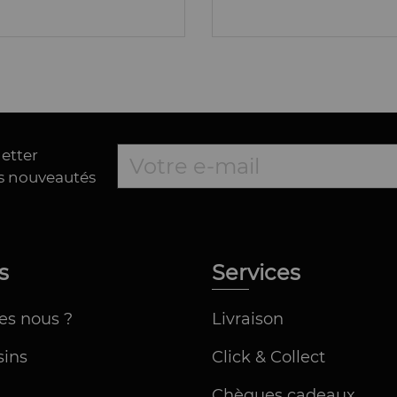
letter
es nouveautés
os
Services
es nous ?
Livraison
ins
Click & Collect
Chèques cadeaux