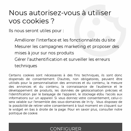
0
Nous autorisez-vous à utiliser
vos cookies ?
Ils nous seront utiles pour :
Accueil
>
Art de la Table
>
Vaisselle & Service
>
Plateau
>
Plateau
Sushi - Remember
Améliorer l'interface et les fonctionnalités du site
Mesurer les campagnes marketing et proposer des
mises à jour sur nos produits
Gérer l'authentification et surveiller les erreurs
techniques
Certains cookies sont nécessaires à des fins techniques, ils sont donc
dispensés de consentement. D'autres, non obligatoires, peuvent être
utilisés pour la personnalisation des annonces et du contenu, la mesure
des annonces et du contenu, la connaissance de l'audience et le
développement de produits, les données de géolocalisation précises et
l'identification par le balayage de l'appareil, le stockage et/ou l'accès aux
informations sur un appareil. Si vous donnez votre consentement, celui-ci
sera valable sur l’ensemble des sous-domaines de In-ty . Vous disposez de
la possibilité de retirer votre consentement à tout moment en cliquant sur
le widget en bas à droite de la page. Pour en savoir plus, consulter notre
politique de cookie.
CONFIGURER