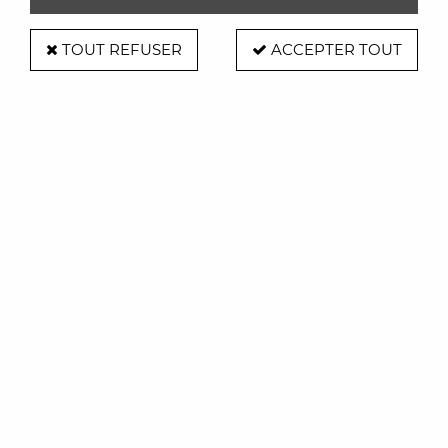
TOUT REFUSER
ACCEPTER TOUT
Plateau Sushi - Remember
Soyez le premier à donner votre avis !
25
,
00
€
TTC