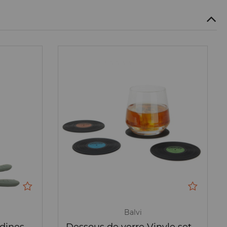
Balvi
Support couteaux Sardines métal - Balvi
Dessous de verre Vinyle set de 4 - The Coaster - Balvi