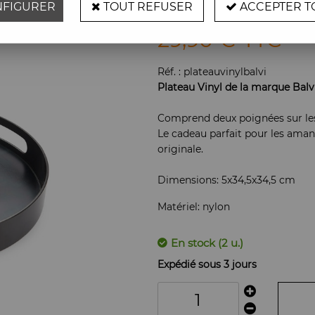
FIGURER
TOUT REFUSER
ACCEPTER T
Soyez le premier à donner vot
29
,
90
€
TTC
Réf. :
plateauvinylbalvi
Plateau Vinyl de la marque Balv
Comprend deux poignées sur les
Le cadeau parfait pour les aman
originale.
Dimensions: 5x34,5x34,5 cm
Matériel: nylon
En stock (2 u.)
Expédié sous 3 jours