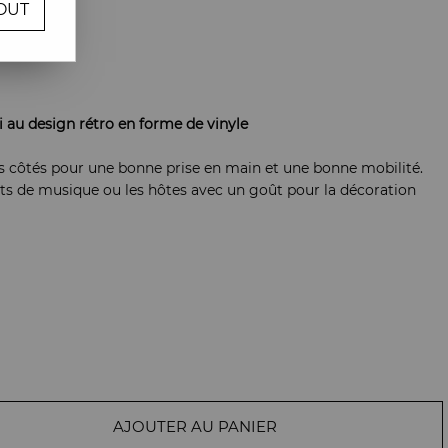
OUT
re avis !
i au design rétro en forme de vinyle
 côtés pour une bonne prise en main et une bonne mobilité.
ts de musique ou les hôtes avec un goût pour la décoration
AJOUTER AU PANIER