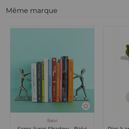
Même marque
Balvi
Serre-livres Shadow - Balvi