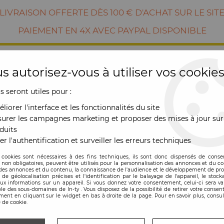
LIVRAISON OFFERTE DÈS 100 € D'ACHAT SUR LE SIT
PAIEMENT EN 4X AVEC PAYPAL DISPONIBLE
s autorisez-vous à utiliser vos cookies
us seront utiles pour :
liorer l'interface et les fonctionnalités du site
urer les campagnes marketing et proposer des mises à jour sur
duits
er l'authentification et surveiller les erreurs techniques
RE
MOBILIER
OUTDOOR
NOUVE
 cookies sont nécessaires à des fins techniques, ils sont donc dispensés de cons
, non obligatoires, peuvent être utilisés pour la personnalisation des annonces et du co
es annonces et du contenu, la connaissance de l'audience et le développement de prod
au Vinyl noir - Balvi
de géolocalisation précises et l'identification par le balayage de l'appareil, le stock
aux informations sur un appareil. Si vous donnez votre consentement, celui-ci sera va
le des sous-domaines de In-ty . Vous disposez de la possibilité de retirer votre conse
Balvi
ent en cliquant sur le widget en bas à droite de la page. Pour en savoir plus, consul
 de cookie.
Plateau Vinyl noir -