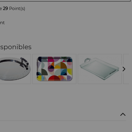
de
29
Point(s)
nt
isponibles