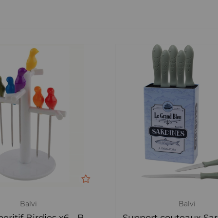
Balvi
Balvi
Pics à aperitif Birdies x6 - Balvi