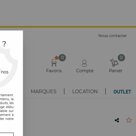
E
Nous contacter
 ?
0
0
Favoris
Compte
Panier
 nos
OUTLET
AUTÉS
MARQUES
LOCATION
entement.
ntenu, la
uits, les
age et/ou
lable sur
ntement à
ter notre
 Balvi