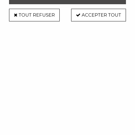
TOUT REFUSER
ACCEPTER TOUT
Suspension Caboche Piccola Ø31
cm - Foscarini
Soyez le premier à donner votre avis !