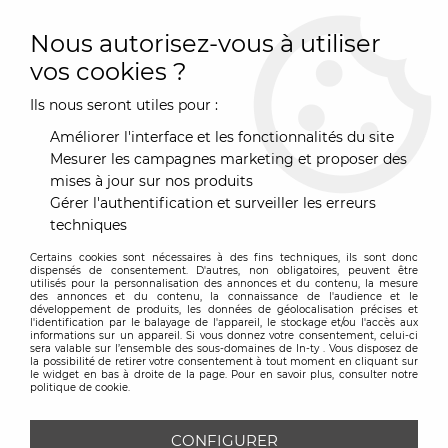
0
Nous autorisez-vous à utiliser
vos cookies ?
Ils nous seront utiles pour :
Accueil
>
Luminaire
>
Suspension
>
Suspension Caboche
Piccola Ø31 cm - Foscarini
Améliorer l'interface et les fonctionnalités du site
Mesurer les campagnes marketing et proposer des
mises à jour sur nos produits
Gérer l'authentification et surveiller les erreurs
techniques
Certains cookies sont nécessaires à des fins techniques, ils sont donc
dispensés de consentement. D'autres, non obligatoires, peuvent être
utilisés pour la personnalisation des annonces et du contenu, la mesure
des annonces et du contenu, la connaissance de l'audience et le
développement de produits, les données de géolocalisation précises et
l'identification par le balayage de l'appareil, le stockage et/ou l'accès aux
informations sur un appareil. Si vous donnez votre consentement, celui-ci
sera valable sur l’ensemble des sous-domaines de In-ty . Vous disposez de
la possibilité de retirer votre consentement à tout moment en cliquant sur
le widget en bas à droite de la page. Pour en savoir plus, consulter notre
politique de cookie.
CONFIGURER