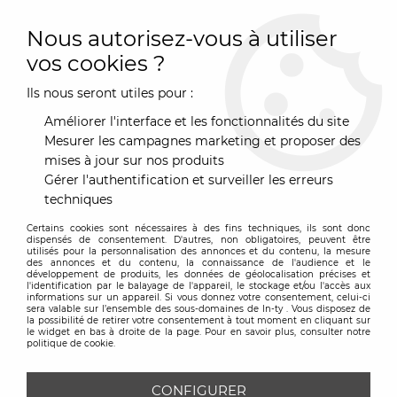
0
Nous autorisez-vous à utiliser
vos cookies ?
Ils nous seront utiles pour :
Accueil
>
Luminaire
>
Suspension
>
Suspension Caboche Plus
Média - Foscarini
Améliorer l'interface et les fonctionnalités du site
Mesurer les campagnes marketing et proposer des
mises à jour sur nos produits
Gérer l'authentification et surveiller les erreurs
techniques
Certains cookies sont nécessaires à des fins techniques, ils sont donc
dispensés de consentement. D'autres, non obligatoires, peuvent être
utilisés pour la personnalisation des annonces et du contenu, la mesure
des annonces et du contenu, la connaissance de l'audience et le
développement de produits, les données de géolocalisation précises et
l'identification par le balayage de l'appareil, le stockage et/ou l'accès aux
informations sur un appareil. Si vous donnez votre consentement, celui-ci
sera valable sur l’ensemble des sous-domaines de In-ty . Vous disposez de
la possibilité de retirer votre consentement à tout moment en cliquant sur
le widget en bas à droite de la page. Pour en savoir plus, consulter notre
politique de cookie.
CONFIGURER