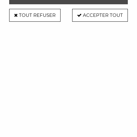
TOUT REFUSER
ACCEPTER TOUT
Suspension Caboche Plus Média -
Foscarini
Soyez le premier à donner votre avis !