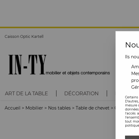
Caisson Optic Kartell
Nou
Ils no
Amé
Mes
pro
Gér
ART DE LA TABLE
DÉCORATION
LUMINAI
Certains
D'autres
mesure d
Accueil
>
Mobilier
>
Nos tables
>
Table de chevet
>
Caisson Op
données 
l'accès 
l’ensemb
tout mom
politique