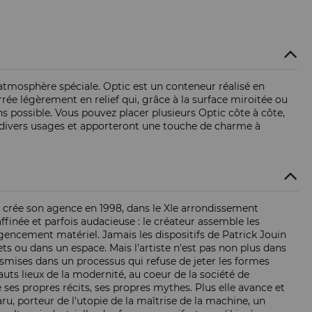
 atmosphère spéciale. Optic est un conteneur réalisé en
ée légèrement en relief qui, grâce à la surface miroitée ou
s possible. Vous pouvez placer plusieurs Optic côte à côte,
t à divers usages et apporteront une touche de charme à
ner crée son agence en 1998, dans le XIe arrondissement
affinée et parfois audacieuse : le créateur assemble les
gencement matériel. Jamais les dispositifs de Patrick Jouin
ts ou dans un espace. Mais l'artiste n'est pas non plus dans
ansmises dans un processus qui refuse de jeter les formes
hauts lieux de la modernité, au coeur de la société de
ses propres récits, ses propres mythes. Plus elle avance et
u, porteur de l'utopie de la maîtrise de la machine, un