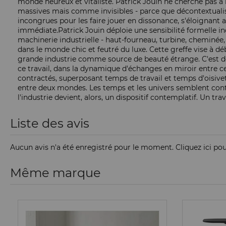
monde heureux et vitaliste. Patrick Jouin ne cherche pas à 
massives mais comme invisibles - parce que décontextualisées
incongrues pour les faire jouer en dissonance, s'éloignant 
immédiate.Patrick Jouin déploie une sensibilité formelle in
machinerie industrielle - haut-fourneau, turbine, cheminée,
dans le monde chic et feutré du luxe. Cette greffe vise à 
grande industrie comme source de beauté étrange. C'est donc 
ce travail, dans la dynamique d'échanges en miroir entre c
contractés, superposant temps de travail et temps d'oisivet
entre deux mondes. Les temps et les univers semblent contr
l'industrie devient, alors, un dispositif contemplatif. Un t
Liste des avis
Aucun avis n'a été enregistré pour le moment.
Cliquez ici po
Même marque