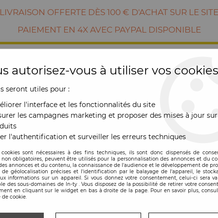
LIVRAISON OFFERTE DÈS 100 € D'ACHAT SUR LE SIT
PAIEMENT EN 4X AVEC PAYPAL DISPONIBLE
s autorisez-vous à utiliser vos cookies
us seront utiles pour :
liorer l'interface et les fonctionnalités du site
urer les campagnes marketing et proposer des mises à jour sur
duits
er l'authentification et surveiller les erreurs techniques
RE
MOBILIER
OUTDOOR
NOUVE
 cookies sont nécessaires à des fins techniques, ils sont donc dispensés de cons
, non obligatoires, peuvent être utilisés pour la personnalisation des annonces et du co
es annonces et du contenu, la connaissance de l'audience et le développement de prod
tic sans porte
de géolocalisation précises et l'identification par le balayage de l'appareil, le stock
aux informations sur un appareil. Si vous donnez votre consentement, celui-ci sera va
le des sous-domaines de In-ty . Vous disposez de la possibilité de retirer votre conse
ent en cliquant sur le widget en bas à droite de la page. Pour en savoir plus, consul
 de cookie.
Caisson Optic sans