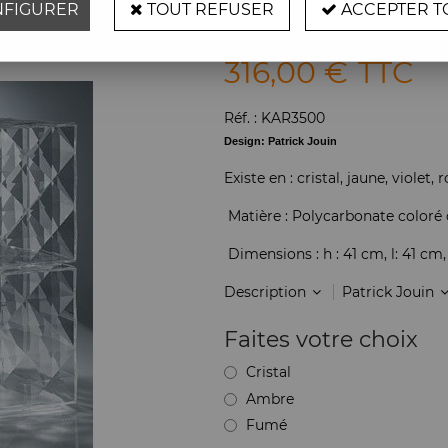
FIGURER
TOUT REFUSER
ACCEPTER T
Soyez le premier à donner vot
316
,
00
€
TTC
Réf. :
KAR3500
Design: Patrick Jouin
Existe en : cristal, jaune, violet
Matière : Polycarbonate coloré
Dimensions : h : 41 cm, l: 41 cm,
Description
Patrick Jouin
Faites votre choix
Cristal
Ambre
Fumé