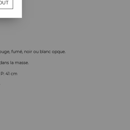
OUT
re avis !
, rouge, fumé, noir ou blanc opque.
 dans la masse.
 P: 41 cm