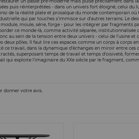
restaurer un passé pré-moderne mais puise précisément dans la cu
 puis réinterprétées - dans un univers fort éloigné, celui du lux
ainsi de la réalité plate et prosaïque du monde contemporain où 
dustrielle qui par touches s'immisce sur d'autres terrains. Le de
 module, moule, série, forge - pour les intégrer par fragments p
déborder ce monde-là, comme activité séparée, institutionnalisée
au sein de la tension entre deux univers - celui de l'usine et ce
es deux pôles. Il faut lire ces espaces comme un corps à corps 
é ce travail, dans la dynamique d'échanges en miroir entre ces d
actés, superposant temps de travail et temps d'oisiveté, formes 
ravail qui exploite l'imaginaire du XXe siècle par le fragment, co
ur donner votre avis.