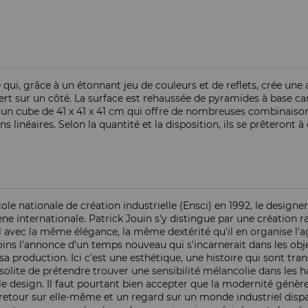
 qui, grâce à un étonnant jeu de couleurs et de reflets, crée une
t sur un côté. La surface est rehaussée de pyramides à base carr
t un cube de 41 x 41 x 41 cm qui offre de nombreuses combinaison
s linéaires. Selon la quantité et la disposition, ils se prêteron
Ecole nationale de création industrielle (Ensci) en 1992, le desig
cène internationale. Patrick Jouin s'y distingue par une création r
l avec la même élégance, la même dextérité qu'il en organise l'a
oins l'annonce d'un temps nouveau qui s'incarnerait dans les obje
sa production. Ici c'est une esthétique, une histoire qui sont tr
insolite de prétendre trouver une sensibilité mélancolie dans les 
e design. Il faut pourtant bien accepter que la modernité génère 
 retour sur elle-même et un regard sur un monde industriel dispar