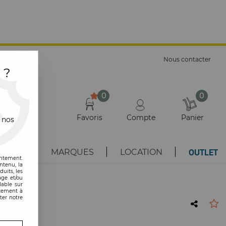
E
Nous contacter
 ?
0
0
Favoris
Compte
Panier
 nos
OUTLET
AUTÉS
MARQUES
LOCATION
entement.
ntenu, la
uits, les
age et/ou
lable sur
ntement à
ter notre
 porte