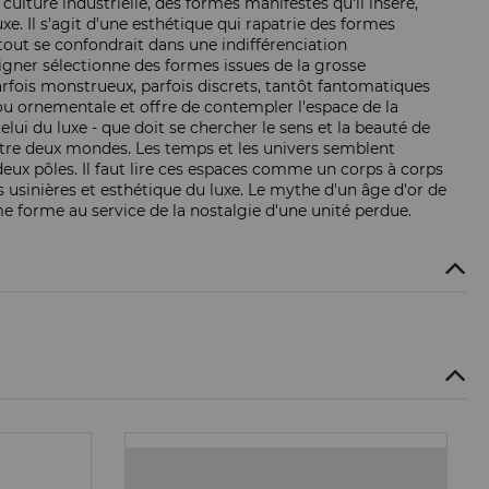
lture industrielle, des formes manifestes qu'il insère,
e. Il s'agit d'une esthétique qui rapatrie des formes
tout se confondrait dans une indifférenciation
signer sélectionne des formes issues de la grosse
arfois monstrueux, parfois discrets, tantôt fantomatiques
 ou ornementale et offre de contempler l'espace de la
lui du luxe - que doit se chercher le sens et la beauté de
entre deux mondes. Les temps et les univers semblent
eux pôles. Il faut lire ces espaces comme un corps à corps
usinières et esthétique du luxe. Le mythe d'un âge d'or de
mme forme au service de la nostalgie d'une unité perdue.