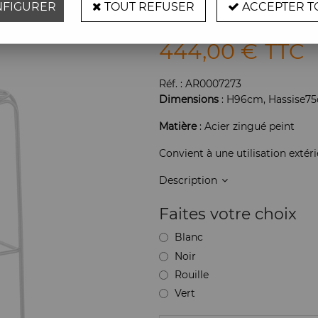
FIGURER
TOUT REFUSER
ACCEPTER T
Soyez le premier à donner vot
444
,
00
€
TTC
Réf. :
AR0007273
Dimensions
: H96cm, Hassise7
Matière
: Acier zingué peint
Convient à une utilisation extéri
Description
Faites votre choix
Blanc
Noir
Rouille
Vert