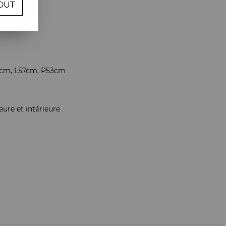
OUT
re avis !
5cm, L57cm, P53cm
eure et intérieure