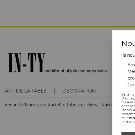
Nou
Ils no
Amé
Mes
pro
Gér
ART DE LA TABLE
DÉCORATION
LUMINAI
Certains
D'autres
mesure d
Accueil
>
Marques
>
Kartell
>
Tabouret Hiray - Kartell
données 
l'accès 
l’ensemb
tout mom
politique