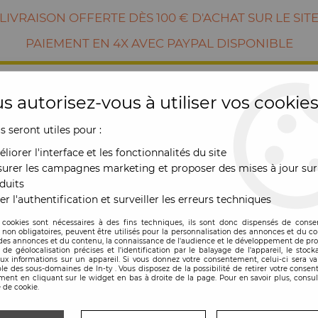
LIVRAISON OFFERTE DÈS 100 € D'ACHAT SUR LE SIT
PAIEMENT EN 4X AVEC PAYPAL DISPONIBLE
s autorisez-vous à utiliser vos cookies
us seront utiles pour :
liorer l'interface et les fonctionnalités du site
urer les campagnes marketing et proposer des mises à jour sur
duits
er l'authentification et surveiller les erreurs techniques
RE
MOBILIER
OUTDOOR
NOUVE
 cookies sont nécessaires à des fins techniques, ils sont donc dispensés de cons
, non obligatoires, peuvent être utilisés pour la personnalisation des annonces et du co
es annonces et du contenu, la connaissance de l'audience et le développement de prod
de géolocalisation précises et l'identification par le balayage de l'appareil, le stock
aux informations sur un appareil. Si vous donnez votre consentement, celui-ci sera va
le des sous-domaines de In-ty . Vous disposez de la possibilité de retirer votre conse
ent en cliquant sur le widget en bas à droite de la page. Pour en savoir plus, consul
 de cookie.
Tabouret Hiray - Ka