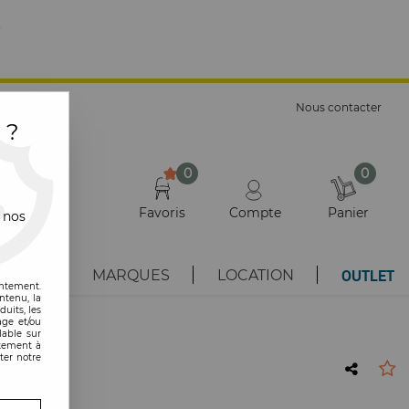
E
Nous contacter
 ?
0
0
Favoris
Compte
Panier
 nos
OUTLET
AUTÉS
MARQUES
LOCATION
entement.
ntenu, la
uits, les
age et/ou
lable sur
ntement à
ter notre
rtell