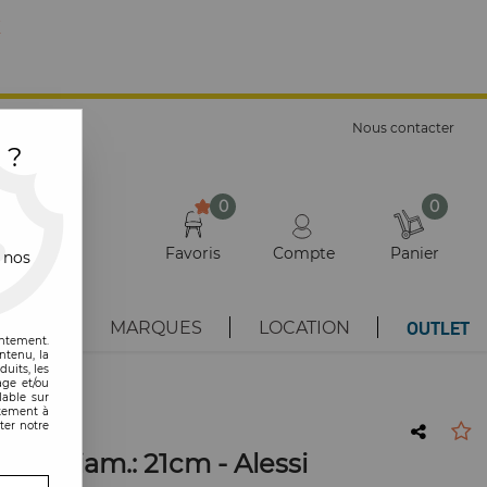
E
Nous contacter
 ?
0
0
Favoris
Compte
Panier
 nos
OUTLET
AUTÉS
MARQUES
LOCATION
entement.
ntenu, la
uits, les
age et/ou
lable sur
ntement à
ter notre
ouge Diam.: 21cm - Alessi