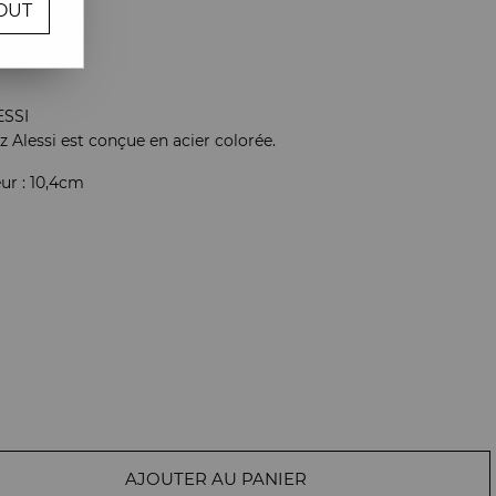
OUT
re avis !
ESSI
z Alessi est conçue en acier colorée.
ur : 10,4cm
AJOUTER AU PANIER