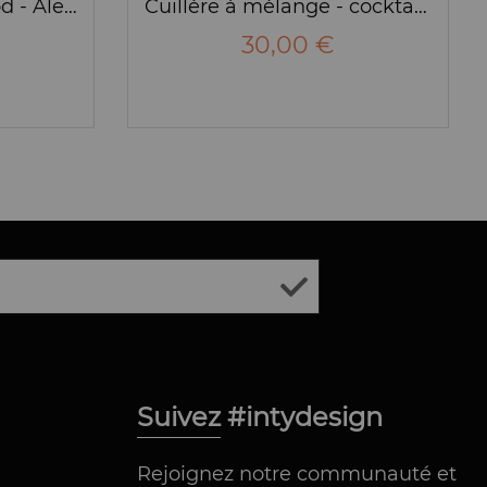
Dessous de plat Tripod - Alessi
Cuillère à mélange - cocktail "Tending box" Alessi
30,00 €
Suivez #intydesign
Rejoignez notre communauté et