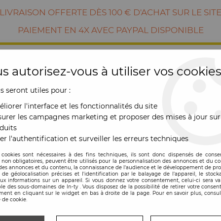
LIVRAISON OFFERTE DÈS 100 € D'ACHAT SUR LE SIT
PAIEMENT EN 4X AVEC PAYPAL DISPONIBLE
s autorisez-vous à utiliser vos cookies
us seront utiles pour :
liorer l'interface et les fonctionnalités du site
urer les campagnes marketing et proposer des mises à jour sur
duits
er l'authentification et surveiller les erreurs techniques
RE
MOBILIER
OUTDOOR
NOUVE
 cookies sont nécessaires à des fins techniques, ils sont donc dispensés de cons
, non obligatoires, peuvent être utilisés pour la personnalisation des annonces et du co
es annonces et du contenu, la connaissance de l'audience et le développement de prod
Corbeille
>
Corbeille Barket rouge Diam.: 21cm - Alessi
de géolocalisation précises et l'identification par le balayage de l'appareil, le stock
aux informations sur un appareil. Si vous donnez votre consentement, celui-ci sera va
le des sous-domaines de In-ty . Vous disposez de la possibilité de retirer votre conse
ent en cliquant sur le widget en bas à droite de la page. Pour en savoir plus, consul
 de cookie.
Corbeille Barket r