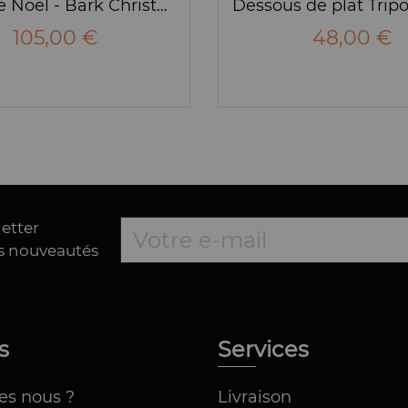
Arbre de Noël - Bark Christmas tree - Alessi
105,00 €
48,00 €
letter
es nouveautés
os
Services
es nous ?
Livraison