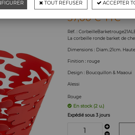
FIGURER
TOUT REFUSER
ACCEPTER T
Soyez le premier à donner vot
57
,
00
€
TTC
Réf. :
CorbeilleBarketrouge21AL
La corbeille ronde barket de che
Dimensions : Diam.:21cm. Haute
Finition : rouge
Design : Boucquillon & Maaoui
Alessi
Rouge
En stock (2 u.)
Expédié sous 3 jours