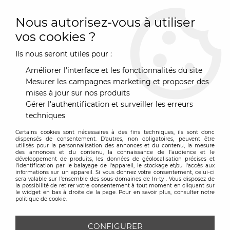
0
Nous autorisez-vous à utiliser
vos cookies ?
Ils nous seront utiles pour :
Accueil
>
Art de la Table
>
Couverts & Accessoires de tables
>
Corbeille
>
Corbeille - Ethno Inox diam.:23cm - Alessi
Améliorer l'interface et les fonctionnalités du site
Mesurer les campagnes marketing et proposer des
mises à jour sur nos produits
Gérer l'authentification et surveiller les erreurs
techniques
Certains cookies sont nécessaires à des fins techniques, ils sont donc
dispensés de consentement. D'autres, non obligatoires, peuvent être
utilisés pour la personnalisation des annonces et du contenu, la mesure
des annonces et du contenu, la connaissance de l'audience et le
développement de produits, les données de géolocalisation précises et
l'identification par le balayage de l'appareil, le stockage et/ou l'accès aux
informations sur un appareil. Si vous donnez votre consentement, celui-ci
sera valable sur l’ensemble des sous-domaines de In-ty . Vous disposez de
la possibilité de retirer votre consentement à tout moment en cliquant sur
le widget en bas à droite de la page. Pour en savoir plus, consulter notre
politique de cookie.
CONFIGURER