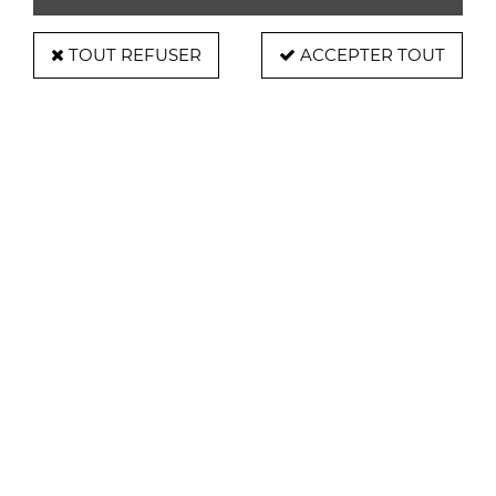
TOUT REFUSER
ACCEPTER TOUT
Corbeille - Ethno Inox diam.:23cm -
Alessi
Soyez le premier à donner votre avis !
89
,
00
€
TTC