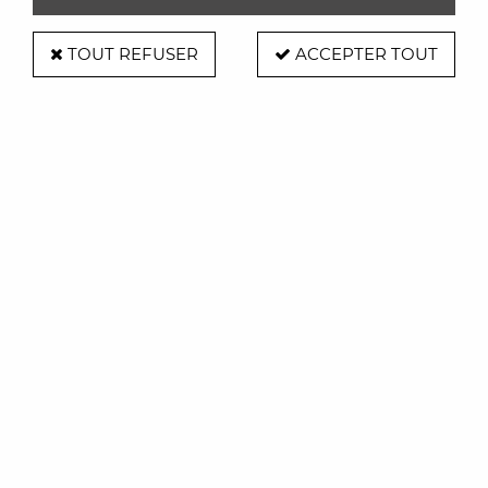
TOUT REFUSER
ACCEPTER TOUT
Chaise Ginger bois - Ondaretta
Soyez le premier à donner votre avis !
1573
,
00
€
TTC