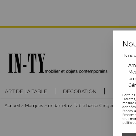
Nou
Ils no
Amé
Mes
pro
Gér
ART DE LA TABLE
DÉCORATION
LUMINAI
Certains
D'autres
mesure d
Accueil
>
Marques
>
ondarreta
>
Table basse Ginger 100*60cm
données 
l'accès 
l’ensemb
tout mom
politique