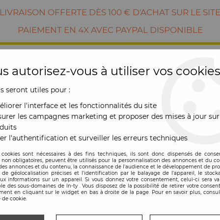
LIVRAISON OFFERTE DÈS 100 € D'ACHAT SUR LE SIT
PAIEMENT EN 4X AVEC PAYPAL DISPONIBLE
s autorisez-vous à utiliser vos cookies
us seront utiles pour :
liorer l'interface et les fonctionnalités du site
urer les campagnes marketing et proposer des mises à jour sur
duits
er l'authentification et surveiller les erreurs techniques
RE
MOBILIER
OUTDOOR
NOUVE
 cookies sont nécessaires à des fins techniques, ils sont donc dispensés de cons
, non obligatoires, peuvent être utilisés pour la personnalisation des annonces et du co
es annonces et du contenu, la connaissance de l'audience et le développement de prod
 - Ondaretta
de géolocalisation précises et l'identification par le balayage de l'appareil, le stock
aux informations sur un appareil. Si vous donnez votre consentement, celui-ci sera va
le des sous-domaines de In-ty . Vous disposez de la possibilité de retirer votre conse
ent en cliquant sur le widget en bas à droite de la page. Pour en savoir plus, consul
 de cookie.