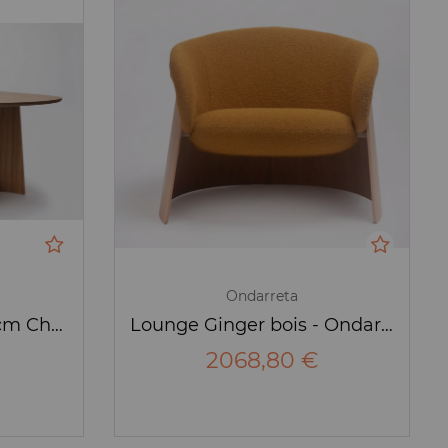
Ondarreta
Table Ginger 220*120cm Chêne - Ondaretta
Lounge Ginger bois - Ondaretta
2068,80 €