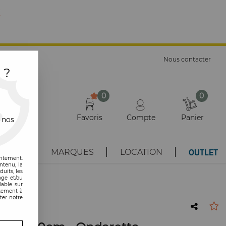
E
Nous contacter
 ?
0
0
Favoris
Compte
Panier
 nos
OUTLET
AUTÉS
MARQUES
LOCATION
entement.
ntenu, la
uits, les
age et/ou
lable sur
ntement à
ter notre