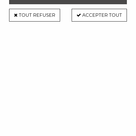
TOUT REFUSER
ACCEPTER TOUT
Chaise Ginger - Ondaretta
Soyez le premier à donner votre avis !
1190
,
00
€
TTC