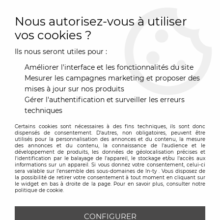
0
Nous autorisez-vous à utiliser
vos cookies ?
Ils nous seront utiles pour :
Accueil
>
Marques
>
ondarreta
>
Chaise Ginger - Ondaretta
Améliorer l'interface et les fonctionnalités du site
Mesurer les campagnes marketing et proposer des
mises à jour sur nos produits
Gérer l'authentification et surveiller les erreurs
techniques
Certains cookies sont nécessaires à des fins techniques, ils sont donc
dispensés de consentement. D'autres, non obligatoires, peuvent être
utilisés pour la personnalisation des annonces et du contenu, la mesure
des annonces et du contenu, la connaissance de l'audience et le
développement de produits, les données de géolocalisation précises et
l'identification par le balayage de l'appareil, le stockage et/ou l'accès aux
informations sur un appareil. Si vous donnez votre consentement, celui-ci
sera valable sur l’ensemble des sous-domaines de In-ty . Vous disposez de
la possibilité de retirer votre consentement à tout moment en cliquant sur
le widget en bas à droite de la page. Pour en savoir plus, consulter notre
politique de cookie.
CONFIGURER