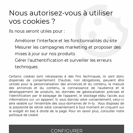
0
Nous autorisez-vous à utiliser
vos cookies ?
Ils nous seront utiles pour :
Accueil
>
Marques
>
ondarreta
>
Table Ginger 220*120cm Chêne
- Ondaretta
Améliorer l'interface et les fonctionnalités du site
Mesurer les campagnes marketing et proposer des
mises à jour sur nos produits
Gérer l'authentification et surveiller les erreurs
techniques
Certains cookies sont nécessaires à des fins techniques, ils sont donc
dispensés de consentement. D'autres, non obligatoires, peuvent être
utilisés pour la personnalisation des annonces et du contenu, la mesure
des annonces et du contenu, la connaissance de l'audience et le
développement de produits, les données de géolocalisation précises et
l'identification par le balayage de l'appareil, le stockage et/ou l'accès aux
informations sur un appareil. Si vous donnez votre consentement, celui-ci
sera valable sur l’ensemble des sous-domaines de In-ty . Vous disposez de
la possibilité de retirer votre consentement à tout moment en cliquant sur
le widget en bas à droite de la page. Pour en savoir plus, consulter notre
politique de cookie.
CONFIGURER