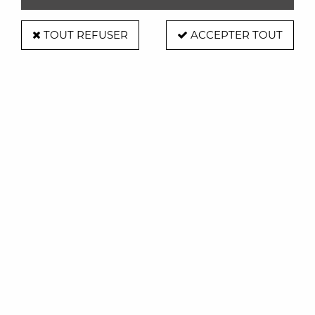
TOUT REFUSER
ACCEPTER TOUT
Table Ginger 220*120cm Chêne -
Ondaretta
Soyez le premier à donner votre avis !