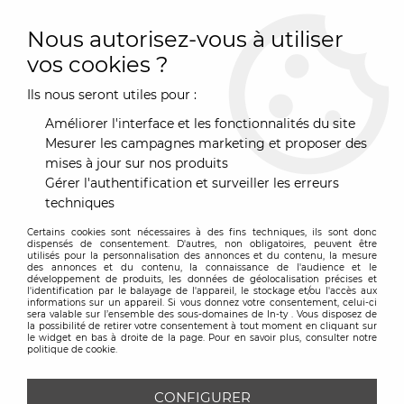
0
Nous autorisez-vous à utiliser
vos cookies ?
Ils nous seront utiles pour :
Accueil
>
Marques
>
Artifort
Améliorer l'interface et les fonctionnalités du site
ARTIFORT
Mesurer les campagnes marketing et proposer des
mises à jour sur nos produits
Gérer l'authentification et surveiller les erreurs
techniques
TRIER & FILTRER
Certains cookies sont nécessaires à des fins techniques, ils sont donc
dispensés de consentement. D'autres, non obligatoires, peuvent être
utilisés pour la personnalisation des annonces et du contenu, la mesure
des annonces et du contenu, la connaissance de l'audience et le
30 articles sur
30
développement de produits, les données de géolocalisation précises et
l'identification par le balayage de l'appareil, le stockage et/ou l'accès aux
informations sur un appareil. Si vous donnez votre consentement, celui-ci
sera valable sur l’ensemble des sous-domaines de In-ty . Vous disposez de
la possibilité de retirer votre consentement à tout moment en cliquant sur
le widget en bas à droite de la page. Pour en savoir plus, consulter notre
politique de cookie.
CONFIGURER