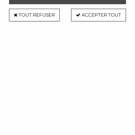
TOUT REFUSER
ACCEPTER TOUT
Artifort
Table Clarion Artifort
3869,00 €
ACHAT RAPIDE