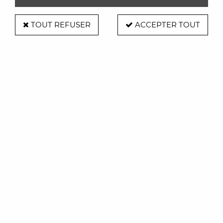
TOUT REFUSER
ACCEPTER TOUT
Balvi
Dessous de verre Vinyle set de 4 - The
Coaster - Balvi
9,90 €
ACHAT RAPIDE