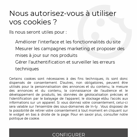
0
Nous autorisez-vous à utiliser
vos cookies ?
Ils nous seront utiles pour :
Accueil
>
Marques
>
Balvi
Améliorer l'interface et les fonctionnalités du site
BALVI
Mesurer les campagnes marketing et proposer des
mises à jour sur nos produits
Gérer l'authentification et surveiller les erreurs
TRIER & FILTRER
techniques
Certains cookies sont nécessaires à des fins techniques, ils sont donc
12 articles sur
12
dispensés de consentement. D'autres, non obligatoires, peuvent être
utilisés pour la personnalisation des annonces et du contenu, la mesure
des annonces et du contenu, la connaissance de l'audience et le
développement de produits, les données de géolocalisation précises et
l'identification par le balayage de l'appareil, le stockage et/ou l'accès aux
informations sur un appareil. Si vous donnez votre consentement, celui-ci
sera valable sur l’ensemble des sous-domaines de In-ty . Vous disposez de
la possibilité de retirer votre consentement à tout moment en cliquant sur
le widget en bas à droite de la page. Pour en savoir plus, consulter notre
politique de cookie.
CONFIGURER