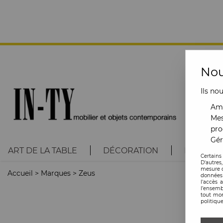
Nou
Ils no
Amé
Mes
pro
Gér
ART DE LA TABLE
DÉCORATION
LUMINAI
Certains
D'autres
mesure d
Accueil
>
Marques
>
Zeus
données 
l'accès 
l’ensemb
tout mom
politique