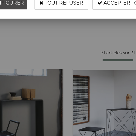
FIGURER
TOUT REFUSER
ACCEPTER T
Matériaux
31 articles sur
31