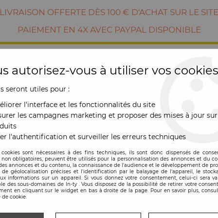
LIVRAISON OFFERTE DÈS 100 € D'ACHAT SUR LE SIT
PAIEMENT EN 4X AVEC PAYPAL DISPONIBLE
s autorisez-vous à utiliser vos cookies
us seront utiles pour :
liorer l'interface et les fonctionnalités du site
urer les campagnes marketing et proposer des mises à jour sur
duits
er l'authentification et surveiller les erreurs techniques
RE
MOBILIER
OUTDOOR
NOUVE
 cookies sont nécessaires à des fins techniques, ils sont donc dispensés de cons
, non obligatoires, peuvent être utilisés pour la personnalisation des annonces et du co
es annonces et du contenu, la connaissance de l'audience et le développement de prod
de géolocalisation précises et l'identification par le balayage de l'appareil, le stock
aux informations sur un appareil. Si vous donnez votre consentement, celui-ci sera va
le des sous-domaines de In-ty . Vous disposez de la possibilité de retirer votre conse
ZEUS
ent en cliquant sur le widget en bas à droite de la page. Pour en savoir plus, consul
 de cookie.