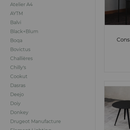
Atelier A4
AYTM
Balvi
Black+Blum
Conso
Boqa
Bovictus
Challières
Chilly's
Cookut
Dasras
Deejo
Doiy
Donkey
Drugeot Manufacture