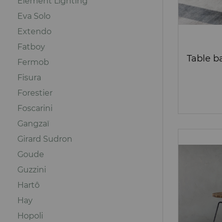
Element Lighting
Eva Solo
Extendo
Fatboy
Table b
Fermob
Fisura
Forestier
Foscarini
Gangzaï
Girard Sudron
Goude
Guzzini
Hartô
Hay
Hopoli