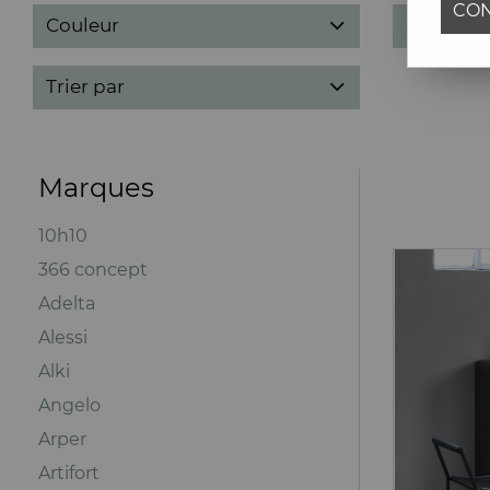
CON
Couleur
Marques
Trier par
Marques
10h10
366 concept
Adelta
Alessi
Alki
Angelo
Arper
Artifort