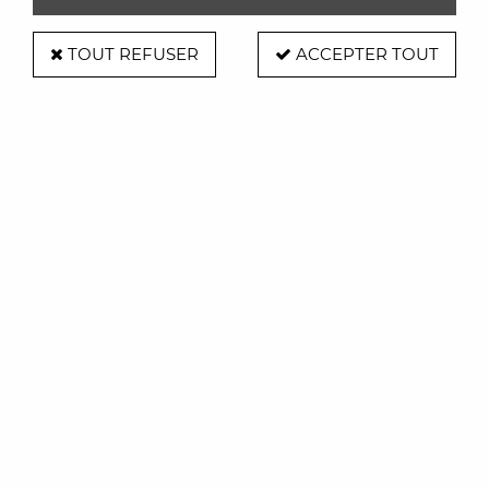
TOUT REFUSER
ACCEPTER TOUT
PÔDEVACHE
Set de table vinyle Kamado
PÔDEVACHE
16,00 €
ACHAT RAPIDE