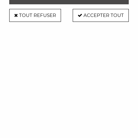
TOUT REFUSER
ACCEPTER TOUT
Eva Solo
Coupe Pizza GREEN TOOLS - Eva Solo
22,00 €
ACHAT RAPIDE