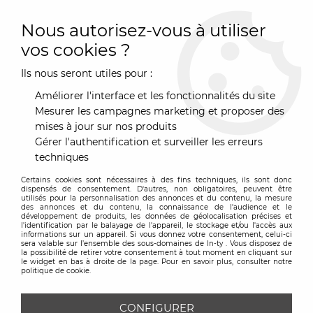
0
Nous autorisez-vous à utiliser
vos cookies ?
Ils nous seront utiles pour :
Accueil
>
Marques
>
Eva Solo
Améliorer l'interface et les fonctionnalités du site
EVA SOLO
Mesurer les campagnes marketing et proposer des
mises à jour sur nos produits
Gérer l'authentification et surveiller les erreurs
TRIER & FILTRER
techniques
Certains cookies sont nécessaires à des fins techniques, ils sont donc
41 articles sur
41
dispensés de consentement. D'autres, non obligatoires, peuvent être
utilisés pour la personnalisation des annonces et du contenu, la mesure
des annonces et du contenu, la connaissance de l'audience et le
développement de produits, les données de géolocalisation précises et
l'identification par le balayage de l'appareil, le stockage et/ou l'accès aux
informations sur un appareil. Si vous donnez votre consentement, celui-ci
sera valable sur l’ensemble des sous-domaines de In-ty . Vous disposez de
la possibilité de retirer votre consentement à tout moment en cliquant sur
le widget en bas à droite de la page. Pour en savoir plus, consulter notre
politique de cookie.
CONFIGURER