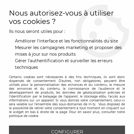
0
Nous autorisez-vous à utiliser
vos cookies ?
Ils nous seront utiles pour :
Accueil
>
Marques
>
Améliorer l'interface et les fonctionnalités du site
Mesurer les campagnes marketing et proposer des
mises à jour sur nos produits
TRIER & FILTRER
Gérer l'authentification et surveiller les erreurs
techniques
Aucune correspondance trouvée
Certains cookies sont nécessaires à des fins techniques, ils sont donc
dispensés de consentement. D'autres, non obligatoires, peuvent être
utilisés pour la personnalisation des annonces et du contenu, la mesure
des annonces et du contenu, la connaissance de l'audience et le
développement de produits, les données de géolocalisation précises et
l'identification par le balayage de l'appareil, le stockage et/ou l'accès aux
informations sur un appareil. Si vous donnez votre consentement, celui-ci
sera valable sur l’ensemble des sous-domaines de In-ty . Vous disposez de
Inscrivez-vous à notre
la possibilité de retirer votre consentement à tout moment en cliquant sur
le widget en bas à droite de la page. Pour en savoir plus, consulter notre
politique de cookie.
Newsletter
pour être informés de nos
CONFIGURER