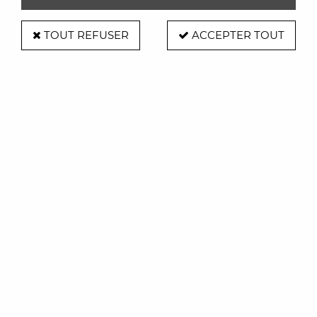
dernières nouveautés
TOUT REFUSER
ACCEPTER TOUT
Disponible au
02 99 54 84 25
Du mardi au samedi
de 10h à 12h et de 14h à 19h
A propos