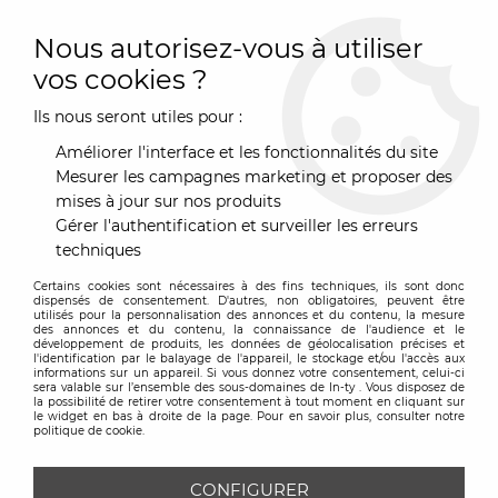
0
Nous autorisez-vous à utiliser
vos cookies ?
Ils nous seront utiles pour :
Accueil
>
Marques
>
Blofield
Améliorer l'interface et les fonctionnalités du site
BLOFIELD
Mesurer les campagnes marketing et proposer des
mises à jour sur nos produits
Gérer l'authentification et surveiller les erreurs
TRIER & FILTRER
techniques
Certains cookies sont nécessaires à des fins techniques, ils sont donc
Aucune correspondance trouvée
dispensés de consentement. D'autres, non obligatoires, peuvent être
utilisés pour la personnalisation des annonces et du contenu, la mesure
des annonces et du contenu, la connaissance de l'audience et le
développement de produits, les données de géolocalisation précises et
l'identification par le balayage de l'appareil, le stockage et/ou l'accès aux
informations sur un appareil. Si vous donnez votre consentement, celui-ci
sera valable sur l’ensemble des sous-domaines de In-ty . Vous disposez de
la possibilité de retirer votre consentement à tout moment en cliquant sur
le widget en bas à droite de la page. Pour en savoir plus, consulter notre
Inscrivez-vous à notre
politique de cookie.
Newsletter
CONFIGURER