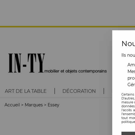
Nou
Ils no
Amé
Mes
pro
Gér
ART DE LA TABLE
DÉCORATION
LUMINAI
Certains
D'autres
mesure d
Accueil
>
Marques
>
Essey
données 
l'accès 
l’ensemb
tout mom
politique