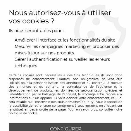
0
Nous autorisez-vous à utiliser
vos cookies ?
Ils nous seront utiles pour :
Accueil
>
Marques
>
Pedrali
Améliorer l'interface et les fonctionnalités du site
PEDRALI
Mesurer les campagnes marketing et proposer des
mises à jour sur nos produits
Gérer l'authentification et surveiller les erreurs
TRIER & FILTRER
techniques
Certains cookies sont nécessaires à des fins techniques, ils sont donc
Aucune correspondance trouvée
dispensés de consentement. D'autres, non obligatoires, peuvent être
utilisés pour la personnalisation des annonces et du contenu, la mesure
des annonces et du contenu, la connaissance de l'audience et le
développement de produits, les données de géolocalisation précises et
l'identification par le balayage de l'appareil, le stockage et/ou l'accès aux
informations sur un appareil. Si vous donnez votre consentement, celui-ci
sera valable sur l’ensemble des sous-domaines de In-ty . Vous disposez de
la possibilité de retirer votre consentement à tout moment en cliquant sur
le widget en bas à droite de la page. Pour en savoir plus, consulter notre
Inscrivez-vous à notre
politique de cookie.
Newsletter
CONFIGURER