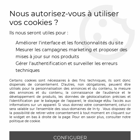
0
Nous autorisez-vous à utiliser
vos cookies ?
Ils nous seront utiles pour :
Accueil
>
Marques
>
la chaise longue
Améliorer l'interface et les fonctionnalités du site
LA CHAISE LONGUE
Mesurer les campagnes marketing et proposer des
mises à jour sur nos produits
Gérer l'authentification et surveiller les erreurs
TRIER & FILTRER
techniques
Certains cookies sont nécessaires à des fins techniques, ils sont donc
Aucune correspondance trouvée
dispensés de consentement. D'autres, non obligatoires, peuvent être
utilisés pour la personnalisation des annonces et du contenu, la mesure
des annonces et du contenu, la connaissance de l'audience et le
développement de produits, les données de géolocalisation précises et
l'identification par le balayage de l'appareil, le stockage et/ou l'accès aux
informations sur un appareil. Si vous donnez votre consentement, celui-ci
sera valable sur l’ensemble des sous-domaines de In-ty . Vous disposez de
la possibilité de retirer votre consentement à tout moment en cliquant sur
le widget en bas à droite de la page. Pour en savoir plus, consulter notre
Inscrivez-vous à notre
politique de cookie.
Newsletter
CONFIGURER