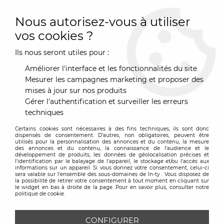
0
Nous autorisez-vous à utiliser
vos cookies ?
Ils nous seront utiles pour :
Accueil
>
Marques
>
Images d'Orient
Améliorer l'interface et les fonctionnalités du site
IMAGES D'ORIENT
Mesurer les campagnes marketing et proposer des
mises à jour sur nos produits
Gérer l'authentification et surveiller les erreurs
TRIER & FILTRER
techniques
Certains cookies sont nécessaires à des fins techniques, ils sont donc
Aucune correspondance trouvée
dispensés de consentement. D'autres, non obligatoires, peuvent être
utilisés pour la personnalisation des annonces et du contenu, la mesure
des annonces et du contenu, la connaissance de l'audience et le
développement de produits, les données de géolocalisation précises et
l'identification par le balayage de l'appareil, le stockage et/ou l'accès aux
informations sur un appareil. Si vous donnez votre consentement, celui-ci
sera valable sur l’ensemble des sous-domaines de In-ty . Vous disposez de
la possibilité de retirer votre consentement à tout moment en cliquant sur
le widget en bas à droite de la page. Pour en savoir plus, consulter notre
Inscrivez-vous à notre
politique de cookie.
Newsletter
CONFIGURER